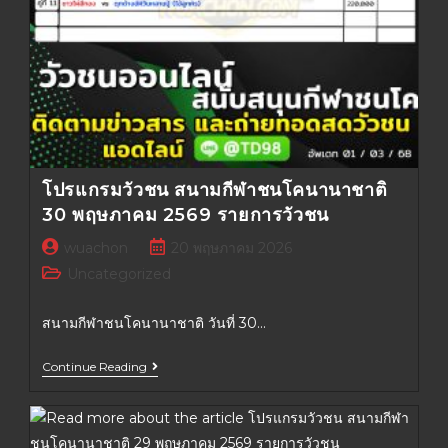
โปรแกรมวัวชน สนามกีฬาชนโคนานาชาติ
30 พฤษภาคม 2569 รายการวัวชน
wuachon
20 พฤษภาคม 2026
Uncategorized
สนามกีฬาชนโคนานาชาติ วันที่ 30…
Continue Reading