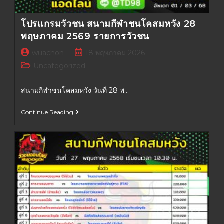
โปรแกรมวัวชน สนามกีฬาชนโคสมหวัง 28
พฤษภาคม 2569 รายการวัวชน
wuachon
18 พฤษภาคม 2026
Uncategorized
สนามกีฬาชนโคสมหวัง วันที่ 28 พ…
Continue Reading