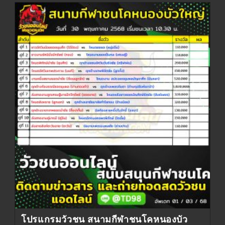
โปรแกรมวัวชน สนามกีฬาชนโคหนองบัว