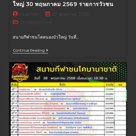
ใหญ่ 30 พฤษภาคม 2569 รายการวัวชน
wuachon
20 พฤษภาคม 2026
Uncategorized
สนามกีฬาชนโคหนองบัวใหญ่ วันที่…
Continue Reading