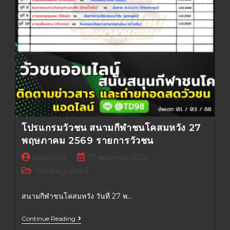
โปรแกรมวัวชน สนามกีฬาชนโคสมหวัง 27
พฤษภาคม 2569 รายการวัวชน
wuachon
17 พฤษภาคม 2026
Uncategorized
สนามกีฬาชนโคสมหวัง วันที่ 27 พ…
Continue Reading