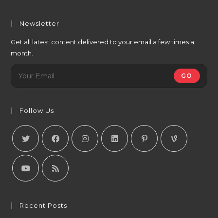
Newsletter
Get all latest content delivered to your email a few times a
month.
GO
Follow Us
Recent Posts