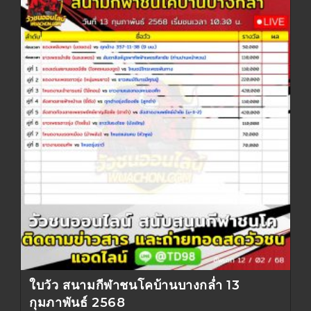
ใบวัว สนามกีฬาชนโคบ้านบางกล่ำ 13
กุมภาพันธ์ 2568