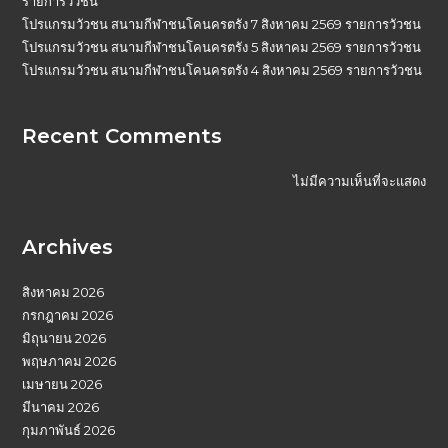
รายการวัวชน
โปรแกรมวัวชน สนามกีฬาชนโคนครตรัง 7 สิงหาคม 2569 รายการวัวชน
โปรแกรมวัวชน สนามกีฬาชนโคนครตรัง 5 สิงหาคม 2569 รายการวัวชน
โปรแกรมวัวชน สนามกีฬาชนโคนครตรัง 4 สิงหาคม 2569 รายการวัวชน
Recent Comments
ไม่มีความเห็นที่จะแสดง
Archives
สิงหาคม 2026
กรกฎาคม 2026
มิถุนายน 2026
พฤษภาคม 2026
เมษายน 2026
มีนาคม 2026
กุมภาพันธ์ 2026