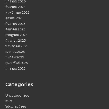
มกราคม 2026
ธันวาคม 2025
พฤศจิกายน 2025
ตุลาคม 2025
กันยายน 2025
สิงหาคม 2025
กรกฎาคม 2025
มิถุนายน 2025
พฤษภาคม 2025
เมษายน 2025
มีนาคม 2025
กุมภาพันธ์ 2025
มกราคม 2025
Categories
Uncategorized
สนาม
โปรแกรมวัวชน