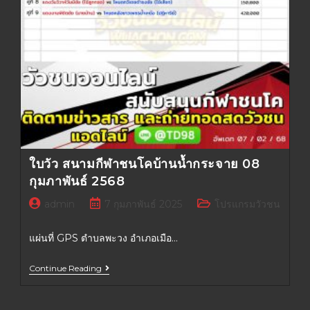
ใบวัว สนามกีฬาชนโคบ้านน้ำกระจาย 08
กุมภาพันธ์ 2568
admin
7 กุมภาพันธ์ 2025
โปรแกรมวัวชน
แผ่นที่ GPS ตำบลพะวง อำเภอเมือ…
Continue Reading