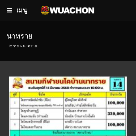
เมนู
นาทราย
Home
»
นาทราย