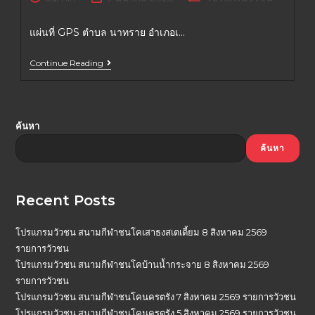
แผ่นที่ GPS ตำบล นาทราย อำเภอเ…
Continue Reading
ค้นหา
ค้นหา
Recent Posts
โปรแกรมวัวชน สนามกีฬาชนโคเสาธงสเตเดี้ยม 8 สิงหาคม 2569
รายการวัวชน
โปรแกรมวัวชน สนามกีฬาชนโคบ้านน้ำกระจาย 8 สิงหาคม 2569
รายการวัวชน
โปรแกรมวัวชน สนามกีฬาชนโคนครตรัง 7 สิงหาคม 2569 รายการวัวชน
โปรแกรมวัวชน สนามกีฬาชนโคนครตรัง 5 สิงหาคม 2569 รายการวัวชน