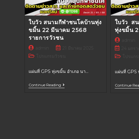
ใบวัว สนามกีฬาชนโคบ้านทุ่ง
ใบวัว ส
ขมิ้น 22 มีนาคม 2568
ทุ่งขมิ้
รายการวัวชน
admin
admin
21 มีนาคม 2025
24 มกรา
โปรแกรมวัวชน
โปรแกร
แผ่นที่ GPS ทุ่งขมิ้น อำเภอ นา…
แผ่นที่ GPS 
Continue Reading
Continue Re