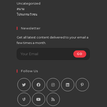
Uncategorized
สนาม
โปรแกรมวัวชน
Newsletter
Get all latest content delivered to your email a
few times a month.
GO
Follow Us