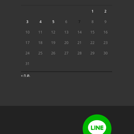
1
2
3
4
5
6
7
8
9
10
11
12
13
14
15
16
17
18
19
20
21
22
23
24
25
26
27
28
29
30
31
« ก.ค.