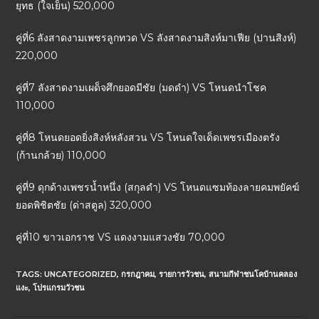
ยุทธ (ใจเย็น) 520,000
คู่ที่6 ลังสาดงามเพชรลูกทวด VS ลังสาดงามสิงห์มาเฟีย (ปานสิงห์)
220,000
คู่ที่7 ลังสาดงามเผด็จศึกยอดมีชัย (มดดำ) VS โหนดนำโชค
110,000
คู่ที่8 โหนดยอดยิ่งสิงห์หลังสวน VS โหนดใจเด็ดเพชรเมืองตรัง
(ก้านกล้วย) 110,000
คู่ที่9 ดุกด้างเพชรน้ำหนึ่ง (สกุลดำ) VS โหนดแซมท้องลายคมพยัคฆ์
ยอดพิชิตชัย (ด่าสตูล) 320,000
คู่ที่10 ขาวเอกราช VS แดงงามแสวงชัย 70,000
TAGS:
UNCATEGORIZED
,
กรกฎาคม
,
รายการวัวชน
,
สนามกีฬาชนโคบ้านคลอง
แงะ
,
โปรแกรมวัวชน