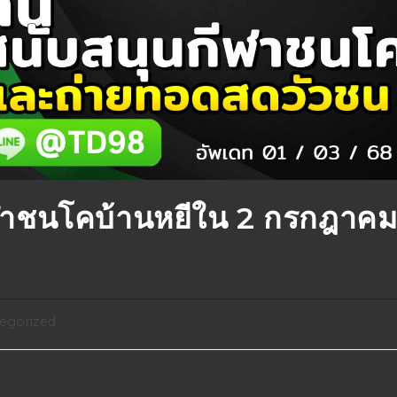
าชนโคบ้านหยีใน 2 กรกฎาค
egorized