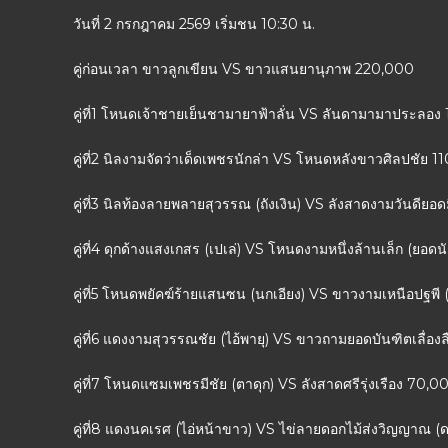
วันที่ 2 กรกฎาคม 2569 เริ่มชน 10:30 น.
คู่ก่อนเวลา ขาวลูกเขียน VS ขาวแสนยานุภาพ 220,000
คู่ที่1 โหนดเจ้าชายเย็นชามายาฟ้าลั่น VS ลันดามามาประลอง
คู่ที่2 นิลงามจัดว่าเด็ดเพชรนักล่า VS โหนดหลังขาวศิลปชัย 1
คู่ที่3 นิลท้องลายพลายสุวรรณ (ถังเงิน) VS ลังสาดงามวันดียอ
คู่ที่4 ดุกด้างแสงเกสร (เปเล่) VS โหนดงามหนึ่งล้านเล็ก (ยอดน
คู่ที่5 โหนดพยัคฆ์ร้ายแสนซน (นกเอียง) VS ขาวงามเหนือปฐพี
คู่ที่6 แดงงามสุวรรณชัย (ไอ้พายุ) VS ขาวถามยอดบันฑิตเลื่องล
คู่ที่7 โหนดแซมเพชรมีชัย (ตาดุก) VS ลังสาดศรีรุ่งเรือง 70,0
คู่ที่8 แดงนคเรศ (ไอ่หน้าขาว) VS ไข่ลายดอกไม้ส่งวิญญาณ 