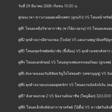
วันที่ 29 มีนาคม 2568 เริ่มชน 10:30 น..
คู่ก่อนเวลา ขาวงามยอดเหล็กเพชร (ลูกแก้ว) VS โหนหน้าทรัพย์
คู่ที่1 โหนดเหนือวิชาดาราชัย (ชาโด้ยางยวน) VS โหนดแซมย
คู่ที่2 ดุกด้างบารมีสามเกลอ (โบนัส) VS แดงงามพญาอินทรีย์ล
คู่ที่3 โหนดสุดรักพยัคฆ์น่าชัย (ขี้เดือน) VS ดุกด้างเพชรสังหา
คู่ที่4 โหนดเอกลักษณ์ VS โหนดลูกเทพแทรกเตอร์ทอง (ลูกเทพ
คู่ที่5 ลังลาดฉลองวันมีชัยขวัญใจโล่ทองคำ (เพชรบุญชู) VS นิล
คู่ที่6 ดุกด้างนายแบบจอมยุทธจักร VS โหนดงามบัลลังก์เงิน (
คู่ที่7 ลังสาดมรกต 2 VS นิลงามมิจฉาชีพ (ใหญ่ค็อก) 320,000
คู่ที่8 โหนดเล็กสิงห์นักล่าราชาทรัพย์ (ไอ้ดื้อ) VS ขาวอัศวิน