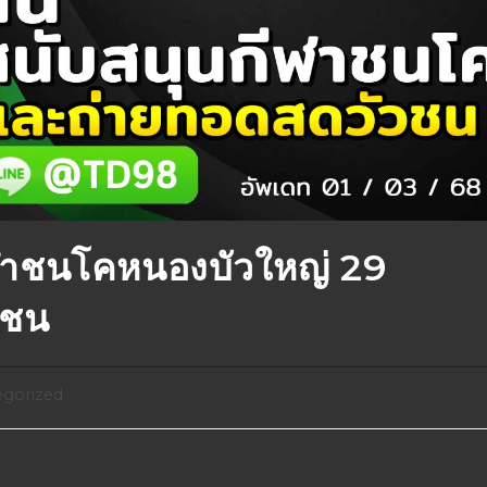
าชนโคหนองบัวใหญ่ 29
วชน
gorized