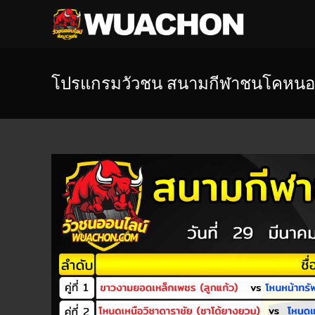
โปรแกรมวัวชน สนามกีฬาชนโคหนอง