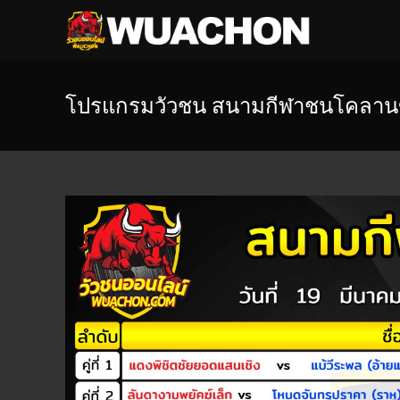
โปรแกรมวัวชน สนามกีฬาชนโคลานข่