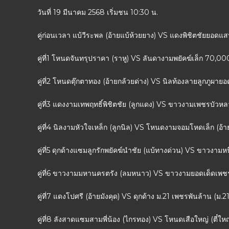
วันที่ 19 มีนาคม 2568 เริ่มชน 10:30 น.
คู่ก่อนเวลา แบ้วีระพล (อ้ายแบ้ห้วยยาง) VS แดงพิชิตชัยยอดแ
คู่ที่1 โหนดจันทรุปราคา (ราหู) VS ลันดางามพยัคฆ์เล็ก 70,00
คู่ที่2 โหนดตุ๊กตาทอง (อ้ายกล้วยด่าง) VS นิลท้องลายลูกภูผายอ
คู่ที่3 แดงงามเทพฤทธิ์พิชิตชัย (ลูกแดง) VS ขาวงามเพชรบัวห
คู่ที่4 นิลงามหัวใจเหล็ก (ลูกนิล) VS โหนดงามจอมโหดเล็ก (อ้
คู่ที่5 ดุกด้างแซมลูกรักพยัคฆ์นำชัย (แบ้ทางด่วน) VS ขาวงามห
คู่ที่6 ขาวงามมหานครตรัง (ลมหนาว) VS ขาวงามยอดเด็ดเพชรบ
คู่ที่7 แดงโปศรี (อ้ายมังคุด) VS ดุกด้าง ม.21 เพชรพันล้าน (ม.
คู่ที่8 ลังสาดแซมสามพี่น้อง (ไกรทอง) VS โหนดเสือใหญ่ (ตี๋ใ