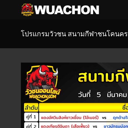
โปรแกรมวัวชน สนามกีฬาชนโคนครต