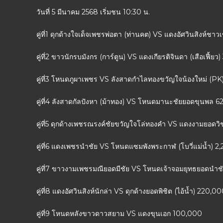
วันที่ 5 มีนาคม 2568 เริ่มชน 10:30 น.
คู่ที่1 ดุกด้างใจเด็จเพชรพ่อตา (ท่านคต) VS แดงอัศวินสิงห์ชาวเ
คู่ที่2 ขาวนักรบมังกร (การ์ตูน) VS แดงเกียรติจินดา (เสือเฟี้ย
คู่ที่3 โหนดภูผาเพชร VS ลังสาดกำไลทองขวัญใจน้องใหม่ (P
คู่ที่4 ลังสาดกัลปังหา (ม้าทอง) VS โหนดมานะชัยยอดขุนพล 
คู่ที่5 ดุกด้างเพชรณรงค์ชัยขวัญใจโล่ทองคำ VS แดงงามยอดวิช
คู่ที่6 แดงเพชรนำชัย VS โหนดแซมพังพระกาฬ (โบวี่แม่น้ำ) 
คู่ที่7 ขาวงามเพชรมณียอดมีชัย VS โหนดเจ้าจอมยุทธยอดนำช
คู่ที่8 แดงอัศวินสิงห์นักล่า VS ดุกด้างยอดพิชิต (ไอ้น้ำ) 220,0
คู่ที่9 โหนดหลังขาวดาวสยาม VS แดงขุนเอก 100,000