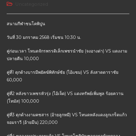
Uncategorized
สนามกีฬาชนโคพิปูน
วันที่ 30 มกราคม 2568 เริ่มชน 10:30 น.
คู่ก่อนเวลา โหนดจักรพรรดิเล็กเพชรนำชัย (จงอางด่า) VS แดงงาม
ปลายตีน 10,000
คู่ที่1 ดุกด้างบารมีพยัคฆ์พิทักษ์ชัย (ไอ้แซม) VS ลังสาดดาราชัย
60,000
คู่ที่2 หลังขาวเพชรหัวรุ่ง (ไอ้เจ็ด) VS แดงทรัพย์เพิ่มพูล ร้อยควาน
(โทมัส) 100,000
คู่ที่3 ดุกด้างงามคชสาร (อ้ายลูกหมี) VS โหนดหลังแดงลูกเกร็ดแก้ว
จอมราวี (อ้ายมึน) 220,000