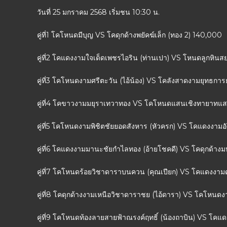
วันที่ 25 มกราคม 2568 เริ่มชน 10:30 น.
คู่ที่1 โคโหนดมีบุญ VS โคดุกด้างพยัคฆ์เล็ก (ทอง 2) 140,000
คู่ที่2 โคแดงงามใจเด็ดเพชรไอริน (ท่านเปา) VS โหนดลูกหินสย
คู่ที่3 โคโหนดงามศรีตะวัน (ไอ้น้อง) VS โคลังสาดงามยุทธการยอ
คู่ที่4 โคขาวงามมยุราเทวาทอง VS โคโหนดแสนเชิงทายาทแส
คู่ที่5 โคโหนดงามพิชิตชัยยอดสังหาร (หัวครก) VS โคแดงงาม
คู่ที่6 โคแดงงามมานะชัยกำไลทอง (อ้ายโชคดี) VS โคดุกด้างม
คู่ที่7 โคโหนดร้อยวิชาดาราบนควน (คุณเปียก) VS โคแดงงา
คู่ที่8 โคดุกด้างงามเหนือวิชาดาราชย (ไอ้ดารา) VS โคโหนดง
คู่ที่9 โคโหนดท้องลายสายฟ้าณรงค์ฤทธิ์ (น้องถาบิน) VS โคแดงล