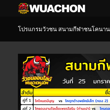
โปรแกรมวัวชน สนามกีฬาชนโคนานา