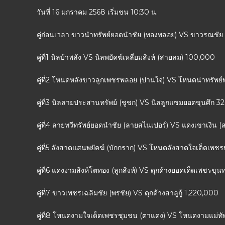
วันที่ 16 มกราคม 2568 เริ่มชน 10:30 น.
คู่ก่อนเวลา ขาวนำทรัพย์ยอดนำชัย (ทองพลอย) VS ขาวรณชั
คู่ที่1 นิลบ้าพลัง VS นิลพยัคฆ์เหลี่ยมสิงห์ (สายลม) 100,000
คู่ที่2 โหนดหลังขาวลูกเพชรพลอย (ปานใจ) VS โหนดน่าทรัพย์
คู่ที่3 นิลลายประสานทรัพย์ (ชูชก) VS นิลลูกแซมยอดขุนศึก 
คู่ที่4 ลายทวีทรัพย์ยอดนำชัย (ลายสไนเปอร์) VS แดงเขาเงิน 
คู่ที่5 ลังสาดแสนพยัคฆ์ (บักกราก) VS โหนดลังสาดใจเด็ดเพช
คู่ที่6 แดงงามสิงห์โตทอง (ลูกสิงห์) VS ดุกด้างยอดเด็ดเพชรข
คู่ที่7 ขาวเพชรเฉลิมชัย (พรชัย) VS ดุกด้างสาลูกู้ 1,220,000
คู่ที่8 โหนดงามใจเด็ดเพชรชุมชน (ตาแดง) VS โหนดงามแม่ทั