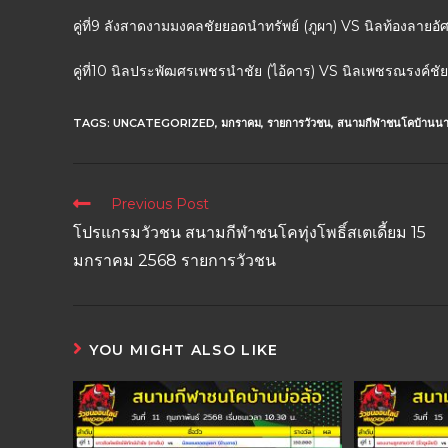
คู่ที่9 ลังสาดงามมงคลชัยยอดนำทรัพย์ (ภูผา) VS นิลท้องลายอั
คู่ที่10 นิลประพัฒศรเพชรนำชัย (ไอ้คาร) VS นิลเพชรณรงค์ช
TAGS:
UNCATEGORIZED
,
มกราคม
,
รายการวัวชน
,
สนามกีฬาชนโคบ้านน
Previous Post
โปรแกรมวัวชน สนามกีฬาชนโคทุ่งโพธิ์สเตเดี้ยม 15
มกราคม 2568 รายการวัวชน
YOU MIGHT ALSO LIKE