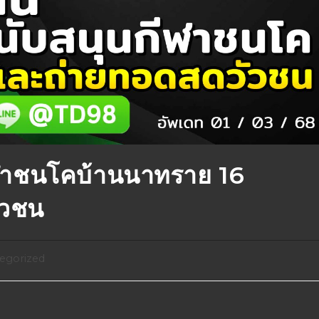
ฬาชนโคบ้านนาทราย 16
ัวชน
egorized