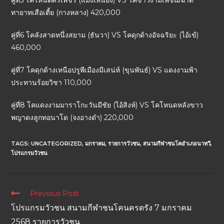
คู่ที่5 โคโหนดศรเพชร (แมงเหนียง) VS โคขาวงามเพชฌฆาต
ทายาทเสือเตี้ย (กางหลาง) 420,000
คู่ที่6 โคลังสาดหนึ่งสยาม (ธันวา) VS โคดุกด้างอัจฉริยะ (ไอ้เข้)
460,000
คู่ที่7 โคดุกด้างเหนือปรูพีเมืองมีเสน่ห์ (ขุนพันธ์) VS แดงงามฟ้า
ประทานร้อยวิชา 110,000
คู่ที่8 โคแดงงามมาราโกะวันมีชัย (ไอ้สิงห์) VS โคโหนดหลังขาว
พญาดงลูกทอนาโด (จงอางดำ) 220,000
TAGS:
UNCATEGORIZED
,
มกราคม
,
รายการวัวชน
,
สนามกีฬาชนโคอำเภอนาทวี
,
โปรแกรมวัวชน
Previous Post
โปรแกรมวัวชน สนามกีฬาชนโคนครตรัง 7 มกราคม
2568 รายการวัวชน