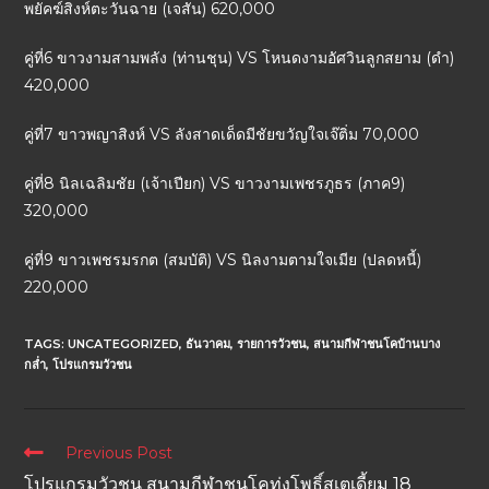
พยัคฆ์สิงห์ตะวันฉาย (เจสัน) 620,000
คู่ที่6 ขาวงามสามพลัง (ท่านชุน) VS โหนดงามอัศวินลูกสยาม (ดำ)
420,000
คู่ที่7 ขาวพญาสิงห์ VS ลังสาดเด็ดมีชัยขวัญใจเจ๊ติ่ม 70,000
คู่ที่8 นิลเฉลิมชัย (เจ้าเปียก) VS ขาวงามเพชรภูธร (ภาค9)
320,000
คู่ที่9 ขาวเพชรมรกต (สมบัติ) VS นิลงามตามใจเมีย (ปลดหนี้)
220,000
TAGS:
UNCATEGORIZED
,
ธันวาคม
,
รายการวัวชน
,
สนามกีฬาชนโคบ้านบาง
กล่ำ
,
โปรแกรมวัวชน
Previous Post
โปรแกรมวัวชน สนามกีฬาชนโคทุ่งโพธิ์สเตเดี้ยม 18