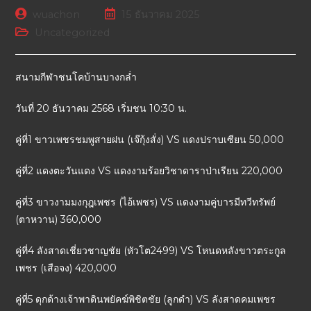
wuachon
15 ธันวาคม 2025
Uncategorized
สนามกีฬาชนโคบ้านบางกล่ำ
วันที่ 20 ธันวาคม 2568 เริ่มชน 10:30 น.
คู่ที่1 ขาวเพชรชมพูสายฝน (เจ๊กุ้งสั่ง) VS แดงปราบเซียน 50,000
คู่ที่2 แดงตะวันแดง VS แดงงามร้อยวิชาดาราป่าเรียน 220,000
คู่ที่3 ขาวงามมงกุฎเพชร (ไอ้เพชร) VS แดงงามคู่บารมีทวีทรัพย์
(ตาหวาน) 360,000
คู่ที่4 ลังสาดเชี่ยวชาญชัย (หัวโต2499) VS โหนดหลังขาวตระกูล
เพชร (เสือจง) 420,000
คู่ที่5 ดุกด้างเจ้าพาดินพยัคฆ์พิชิตชัย (ลูกดำ) VS ลังสาดคมเพชร