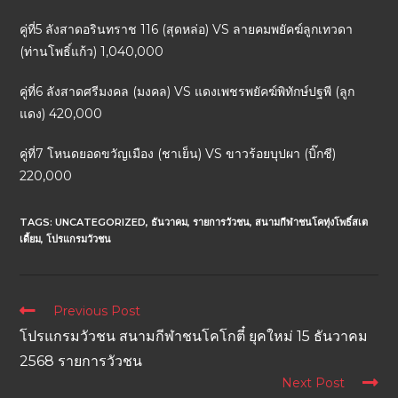
คู่ที่5 ลังสาดอรินทราช 116 (สุดหล่อ) VS ลายคมพยัคฆ์ลูกเทวดา
(ท่านโพธิ์แก้ว) 1,040,000
คู่ที่6 ลังสาดศรีมงคล (มงคล) VS แดงเพชรพยัคฆ์พิทักษ์ปฐพี (ลูก
แดง) 420,000
คู่ที่7 โหนดยอดขวัญเมือง (ชาเย็น) VS ขาวร้อยบุปผา (บิ๊กชี)
220,000
TAGS:
UNCATEGORIZED
,
ธันวาคม
,
รายการวัวชน
,
สนามกีฬาชนโคทุ่งโพธิ์สเต
เดี้ยม
,
โปรแกรมวัวชน
Previous Post
โปรแกรมวัวชน สนามกีฬาชนโคโกตี๋ ยุคใหม่ 15 ธันวาคม
2568 รายการวัวชน
Next Post