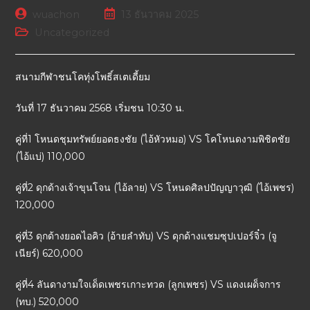
wuachon
13 ธันวาคม 2025
Uncategorized
สนามกีฬาชนโคทุ่งโพธิ์สเตเดี้ยม
วันที่ 17 ธันวาคม 2568 เริ่มชน 10:30 น.
คู่ที่1 โหนดชุมทรัพย์ยอดธงชัย (ไอ้หัวหมอ) VS โคโหนดงามพิชิตชัย
(ไอ้แบ่) 110,000
คู่ที่2 ดุกด้างเจ้าขุนโจน (ไอ้ลาย) VS โหนดศิลปปัญญาวุฒิ (ไอ้เพชร)
120,000
คู่ที่3 ดุกด้างยอดไอคิว (อ้ายลำทับ) VS ดุกด้างแชมซุปเปอร์จิ๋ว (จู
เนียร์) 620,000
คู่ที่4 ลันดางามใจเด็ดเพชรเกาะทวด (ลูกเพชร) VS แดงเผด็จการ
(ทบ.) 520,000