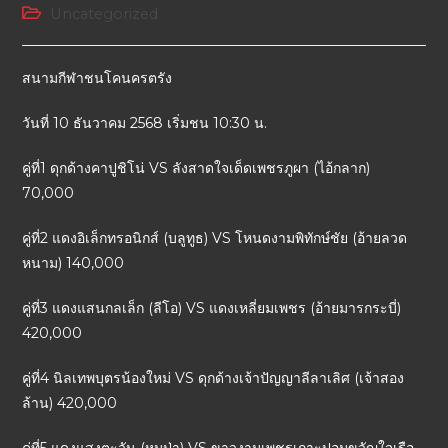
Uncategorized
สนามกีฬาชนโคนครตรัง
วันที่ 10 ธันวาคม 2568 เริ่มชน 10:30 น.
คู่ที่1 ดุกด้างคาปูชิโน่ VS ลังสาดใจเด็ดเพชรภูผา (ไอ้กลาก)
70,000
คู่ที่2 แดงอิเล็กทรอนิกส์ (บลูทูธ) VS โหนดงามพิทักษ์ชัย (อ้ายลวด
หนาม) 140,000
คู่ที่3 แดงแสนกลเล็ก (ลีโอ) VS แดงเหลี่ยมเพชร (อ้ายมารกระบี่)
420,000
คู่ที่4 นิลเทพบุตรน้องใหม่ VS ดุกด้างเจ้าปัญญาลีลาเลิศ (เจ้าสอง
ล้าน) 420,000