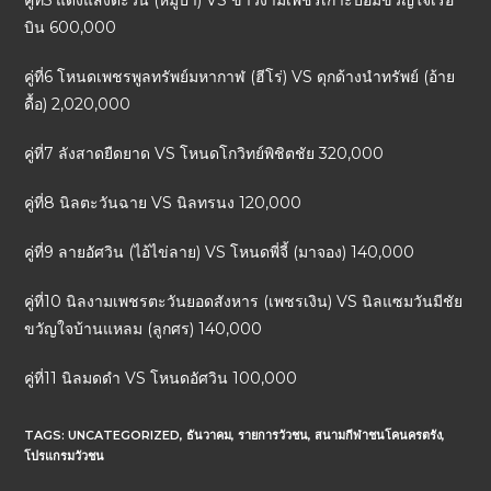
คู่ที่5 แดงแสงตะวัน (หมูป่า) VS ขาวงามเพชรเกาะปอมขวัญใจเรือ
บิน 600,000
คู่ที่6 โหนดเพชรพูลทรัพย์มหากาฬ (ฮีโร่) VS ดุกด้างนำทรัพย์ (อ้าย
ดื้อ) 2,020,000
คู่ที่7 ลังสาดยืดยาด VS โหนดโกวิทย์พิชิตชัย 320,000
คู่ที่8 นิลตะวันฉาย VS นิลทรนง 120,000
คู่ที่9 ลายอัศวิน (ไอ้ไข่ลาย) VS โหนดพี่จี้ (มาจอง) 140,000
คู่ที่10 นิลงามเพชรตะวันยอดสังหาร (เพชรเงิน) VS นิลแซมวันมีชัย
ขวัญใจบ้านแหลม (ลูกศร) 140,000
คู่ที่11 นิลมดดำ VS โหนดอัศวิน 100,000
TAGS:
UNCATEGORIZED
,
ธันวาคม
,
รายการวัวชน
,
สนามกีฬาชนโคนครตรัง
,
โปรแกรมวัวชน