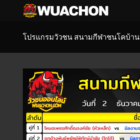
โปรแกรมวัวชน สนามกีฬาชนโคบ้านน