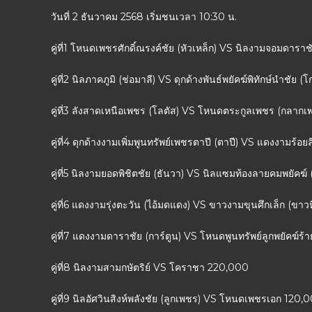
วันที่ 2 ธันวาคม 2568 เริ่มชนเวลา 10:30 น.
คู่ที่1 โหนดเพชรศักดิ์ณรงค์ชัย (หัวเหล็ก) VS นิลงามจอมดารา
คู่ที่2 นิลภาคภูมิ (ช่อมาลี) VS ดุกด้างพันธ์พยัคฆ์พิทักษ์นำชัย 
คู่ที่3 ลังสาดเหนือเพชร (โลตัส) VS โหนดตระกูลเพชร (กลาก
คู่ที่4 ดุกด้างงามเพิ่มพูนทรัพย์เพชรตาปี (ตาปี) VS แดงงามร้อ
คู่ที่5 นิลงามยอดพิชิตชัย (ธันวา) VS นิลแซมท้องลายคมพยัคฆ์ 
คู่ที่6 แดงงามรุ่งตะวัน (ไอ้มดแดง) VS ขาวงามขุนศึกเล็ก (ขา
คู่ที่7 แดงงามดาราชัย (การ์ตูน) VS โหนดพูนทรัพย์ลูกพยัคฆ์
คู่ที่8 นิลงามสามกษัตริย์ VS โคราชา 220,000
คู่ที่9 นิลอัศวินสิงห์พลังชัย (ลูกเพชร) VS โหนดเพชรเอก 120,