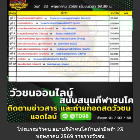
โปรแกรมวัวชน สนามกีฬาชนโคบ้านท่ามิหรำ 23
พฤษภาคม 2569 รายการวัวชน