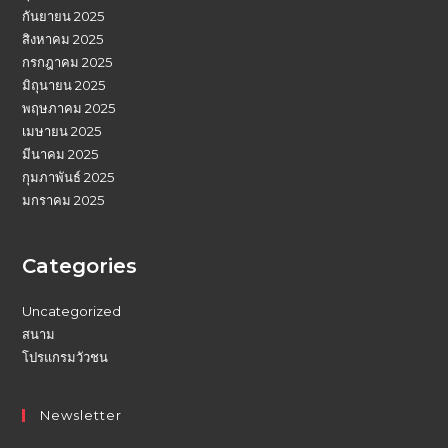
กันยายน 2025
สิงหาคม 2025
กรกฎาคม 2025
มิถุนายน 2025
พฤษภาคม 2025
เมษายน 2025
มีนาคม 2025
กุมภาพันธ์ 2025
มกราคม 2025
Categories
Uncategorized
สนาม
โปรแกรมวัวชน
Newsletter