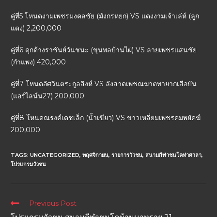
คู่ที่5 โหนดงามเพชรมงคลชัย (มังกรหยก) VS แดงงามเจ้าเล่ห์ (ลูก
แดง) 2,200,000
คู่ที่6 ดุกด้างราชันย์วันชนะ (ขุนพลบ้านไผ่) VS ลายเพชรแสนชัย
(กำแพง) 420,000
คู่ที่7 โหนดอัศวินตระกูลสิงห์ VS ลังสาดเพชณฆาตทายากเสือบัน
(แอร์ไลน์น27) 200,000
คู่ที่8 โหนดณรงค์เดชเล็ก (น้ำเขียว) VS ขาวเหลี่ยมเพชรคมพยัคฆ์
200,000
TAGS:
UNCATEGORIZED
,
พฤศจิกายน
,
รายการวัวชน
,
สนามกีฬาชนโคท่าศาลา
,
โปรแกรมวัวชน
Previous Post