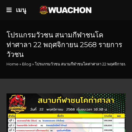
เมนู
โปรแกรมวัวชน สนามกีฬาชนโค
ท่าศาลา 22 พฤศจิกายน 2568 รายการ
วัวชน
Home
»
Blog
»
โปรแกรมวัวชน สนามกีฬาชนโคท่าศาลา 22 พฤศจิกายน 25