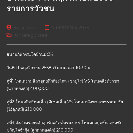
รายการวัวชน
wuachon
7 พฤศจิกายน 2025
Uncategorized
สนามกีฬาชนโคบ้านผัง34
วันที่ 11 พฤศจิกายน 2568 เริ่มชนเวลา 10:30 น.
คู่ที่1 โหนดงามลีลายุทธกึกก้องไกล (ซามูไร) VS โหนดสิงห์ราชา
(นายทองคำ) 400,000
คู่ที่2 โหนดอิทธิพลเล็ก (ดีเซลเล็ก) VS โหนดหลังขาวเพชรชนะชัย
(ไอ้ลูกหมี) 210,000
คู่ที่3 ลังสาดร้อยหลักลูกรักพยัคฆ์ทรนง VS โหนดกลยุทธ์ยอดธงชัย
ขวัญใจจำกุ้ง (ลูกด่าทองค์า) 210,000