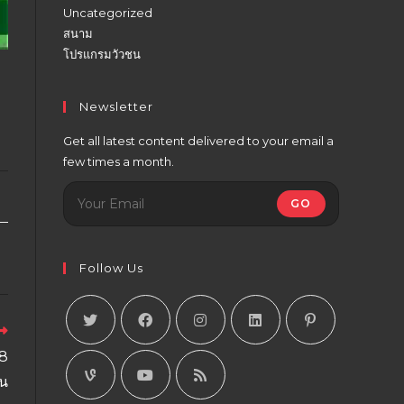
Uncategorized
สนาม
โปรแกรมวัวชน
Newsletter
Get all latest content delivered to your email a
few times a month.
GO
Follow Us
28
ชน