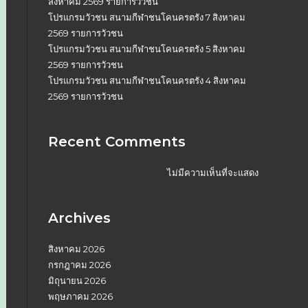
สิงหาคม 2569 รายการวัวชน
โปรแกรมวัวชน สนามกีฬาชนโคนครตรัง 7 สิงหาคม
2569 รายการวัวชน
โปรแกรมวัวชน สนามกีฬาชนโคนครตรัง 5 สิงหาคม
2569 รายการวัวชน
โปรแกรมวัวชน สนามกีฬาชนโคนครตรัง 4 สิงหาคม
2569 รายการวัวชน
Recent Comments
ไม่มีความเห็นที่จะแสดง
Archives
สิงหาคม 2026
กรกฎาคม 2026
มิถุนายน 2026
พฤษภาคม 2026