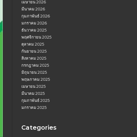
เมษายน 2026
มีนาคม 2026
กุมภาพันธ์ 2026
มกราคม 2026
ธันวาคม 2025
พฤศจิกายน 2025
ตุลาคม 2025
กันยายน 2025
สิงหาคม 2025
กรกฎาคม 2025
มิถุนายน 2025
พฤษภาคม 2025
เมษายน 2025
มีนาคม 2025
กุมภาพันธ์ 2025
มกราคม 2025
Categories