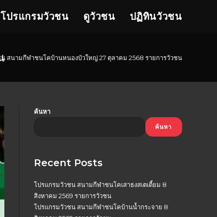
โปรแกรมวัวชน
ดูวัวชน
ปฏิทินวัวชน
น
น สนามกีฬาชนโคบ้านหนองบัวใหญ่ 27 ตุลาคม 2568 รายการวัวชน
ค้นหา
ค้นหา
Recent Posts
โปรแกรมวัวชน สนามกีฬาชนโคเสาธงสเตเดี้ยม 8
สิงหาคม 2569 รายการวัวชน
โปรแกรมวัวชน สนามกีฬาชนโคบ้านน้ำกระจาย 8