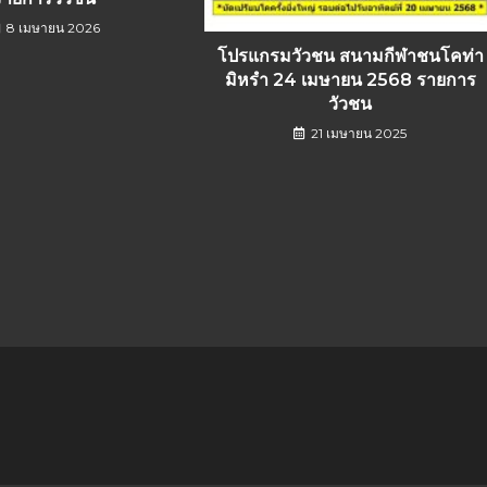
8 เมษายน 2026
โปรแกรมวัวชน สนามกีฬาชนโคท่า
มิหรำ 24 เมษายน 2568 รายการ
วัวชน
21 เมษายน 2025