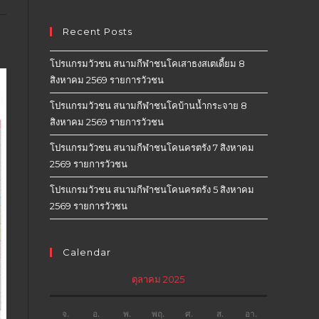
Recent Posts
โปรแกรมวัวชน สนามกีฬาชนโคเสาธงสเตเดี้ยม 8
สิงหาคม 2569 รายการวัวชน
โปรแกรมวัวชน สนามกีฬาชนโคบ้านน้ำกระจาย 8
สิงหาคม 2569 รายการวัวชน
โปรแกรมวัวชน สนามกีฬาชนโคนครตรัง 7 สิงหาคม
2569 รายการวัวชน
โปรแกรมวัวชน สนามกีฬาชนโคนครตรัง 5 สิงหาคม
2569 รายการวัวชน
Calendar
ตุลาคม 2025
จ.
อ.
พ.
พฤ.
ศ.
ส.
อา.