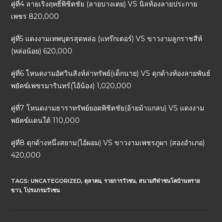
คู่ที่4 ลายเริงฤทธิ์พิชิตชัย (ลายบางเตย) VS นิลท้องลายประกาย
เพชร 820,000
คู่ที่5 แดงงามเทพบุตรสุดหล่อ (แทร๊กเตอร์) VS ขาวงามลูกราชสีห์
(หล่อน้อย) 620,000
คู่ที่6 โหนดงามอัศวินสิงห์ล่าทรัพย์(เด็กนาย) VS ดุกด้างท้องลายพันธ์
พยัคฆ์เพชรมารินทร์(ไอ้น้อง) 1,020,000
คู่ที่7 โหนดงามธาราทรัพย์ยอดพิชิตชัย(อ้ายม้าแกลบ) VS แดงงาม
พยัคฆ์แดนใต้ 110,000
คู่ที่8 ดุกด้างหนึ่งสยาม(ไอ้ผอม) VS ขาวงามเพชรภูผา (สองอำเภอ)
420,000
TAGS:
UNCATEGORIZED
,
ตุลาคม
,
รายการวัวชน
,
สนามกีฬาชนโคบ้านทราย
ขาว
,
โปรแกรมวัวชน