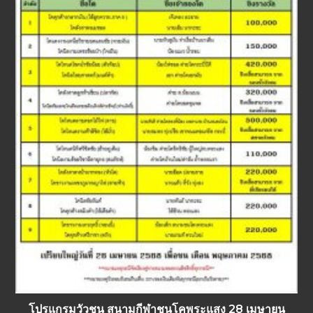
โปรแกรมวัวชน สนามกีฬาชนโคพระแสง 28 เมษายน