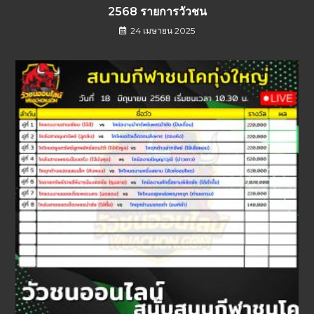
2568 รายการวัวชน
24 เมษายน 2025