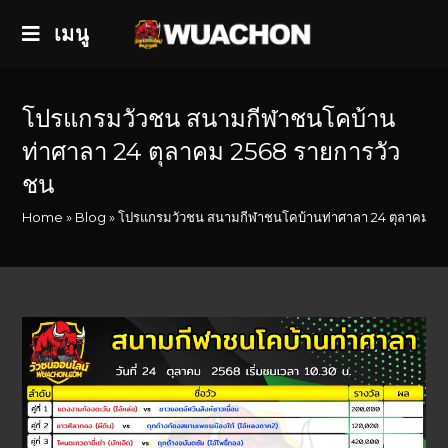
เมนู
โปรแกรมวัวชน สนามกีฬาชนโคบ้าน
ท่าศาลา 24 ตุลาคม 2568 รายการวัว
ชน
Home
»
Blog
»
โปรแกรมวัวชน สนามกีฬาชนโคบ้านท่าศาลา 24 ตุลาคม 2