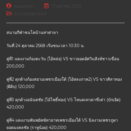
wuachon
17 ตุลาคม 2025
Uncategorized
สนามกีฬาชนโคบ้านท่าศาลา
วันที่ 24 ตุลาคม 2568 เริ่มชนเวลา 10:30 น.
คู่ที่1 แดงงามก้องตะวัน (ไอ้หล่อ) VS ขาวยอดอัศวินสิงห์ชาวเขื่อน
200,000
คู่ที่2 ดุกด้างก้องสยามเพชรเมืองใต้ (ไอ้หลงภาค2) VS ขาวศิลาทอง
(ผีดิบ) 120,000
คู่ที่3 ดุกด้างอนันตชัย (ไอ้โพธิ์ทอง) VS โหนดเทวดาขี่เต่า (บักเอิด)
420,000
คู่ที่4 แดงงามพันพยัคฆ์ทายาทเพชรเมืองใต้ VS นิลงามเพชรภูผา
ยอดมงคลชัย (ราหูน้อย) 420,000