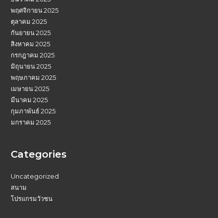
พฤศจิกายน 2025
ตุลาคม 2025
กันยายน 2025
สิงหาคม 2025
กรกฎาคม 2025
มิถุนายน 2025
พฤษภาคม 2025
เมษายน 2025
มีนาคม 2025
กุมภาพันธ์ 2025
มกราคม 2025
Categories
Uncategorized
สนาม
โปรแกรมวัวชน