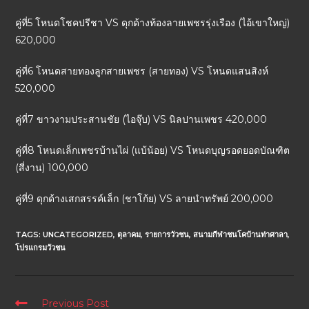
คู่ที่5 โหนดโชคปรีชา VS ดุกด้างท้องลายเพชรรุ่งเรือง (ไอ้เขาใหญ่)
620,000
คู่ที่6 โหนดสายทองลูกสายเพชร (สายทอง) VS โหนดแสนสิงห์
520,000
คู่ที่7 ขาวงามประสานชัย (ไอจุ๊บ) VS นิลปานเพชร 420,000
คู่ที่8 โหนดเล็กเพชรบ้านไผ่ (แบ้น้อย) VS โหนดบุญรอดยอดบัณฑิต
(สี่งาน) 100,000
คู่ที่9 ดุกด้างเสกสรรค์เล็ก (ชาโก้ย) VS ลายนำทรัพย์ 200,000
TAGS:
UNCATEGORIZED
,
ตุลาคม
,
รายการวัวชน
,
สนามกีฬาชนโคบ้านท่าศาลา
,
โปรแกรมวัวชน
Previous Post