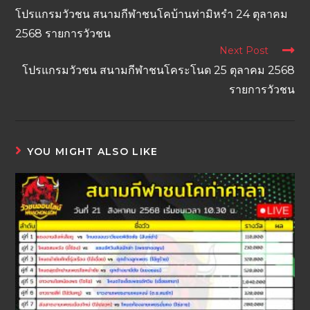
โปรแกรมวัวชน สนามกีฬาชนโคบ้านท่ามิหรำ 24 ตุลาคม
2568 รายการวัวชน
Next Post
โปรแกรมวัวชน สนามกีฬาชนโคระโนด 25 ตุลาคม 2568
รายการวัวชน
YOU MIGHT ALSO LIKE