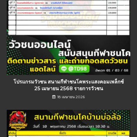
โปรแกรมวัวชน สนามกีฬาชนโคพระแสงคอมเพล็กซ์
25 เมษายน 2568 รายการวัวชน
18 เมษายน 2026