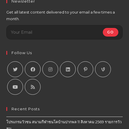
Newsletter
Get all latest content delivered to your email a few times a
month.
GO
Follow Us
Recent Posts
โปรแกรมวัวชน สนามกีฬาชนโคบ้านปากพล 11 สิงหาคม 2569 รายการวัว
ชน