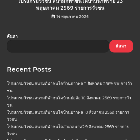
โปรแกรมวัวชน สนามกีฬาชนโคบ้านนาทราย 23
พฤษภาคม 2569 รายการวัวชน
14 พฤษภาคม 2026
ค้นหา
ค้นหา
Recent Posts
โปรแกรมวัวชน สนามกีฬาชนโคบ้านปากพล 11 สิงหาคม 2569 รายการวัว
ชน
โปรแกรมวัวชน สนามกีฬาชนโคบ้านบ่อล้อ 10 สิงหาคม 2569 รายการวัว
ชน
โปรแกรมวัวชน สนามกีฬาชนโคบ้านปากพล 10 สิงหาคม 2569 รายการ
วัวชน
โปรแกรมวัวชน สนามกีฬาชนโคอำเภอนาทวี 9 สิงหาคม 2569 รายการ
วัวชน