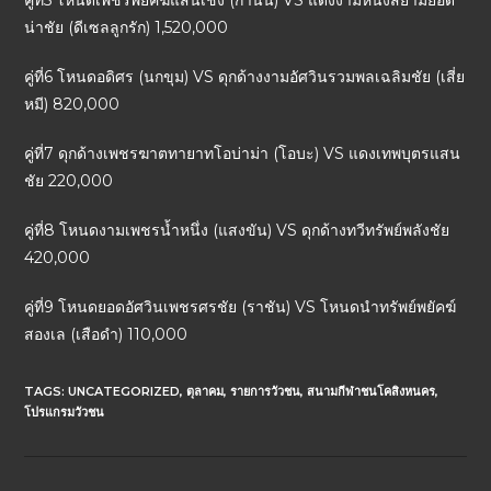
คู่ที่5 โหนดเพชรพยัคฆ์แสนเชิง (กำนัน) VS แดงงามหนึ่งสยามยอด
น่าชัย (ดีเซลลูกรัก) 1,520,000
คู่ที่6 โหนดอดิศร (นกขุม) VS ดุกด้างงามอัศวินรวมพลเฉลิมชัย (เสี่ย
หมี) 820,000
คู่ที่7 ดุกด้างเพชรฆาตทายาทโอบ่าม่า (โอบะ) VS แดงเทพบุตรแสน
ชัย 220,000
คู่ที่8 โหนดงามเพชรน้ำหนึ่ง (แสงขัน) VS ดุกด้างทวีทรัพย์พลังชัย
420,000
คู่ที่9 โหนดยอดอัศวินเพชรศรชัย (ราชัน) VS โหนดนำทรัพย์พยัคฆ์
สองเล (เสือดำ) 110,000
TAGS:
UNCATEGORIZED
,
ตุลาคม
,
รายการวัวชน
,
สนามกีฬาชนโคสิงหนคร
,
โปรแกรมวัวชน