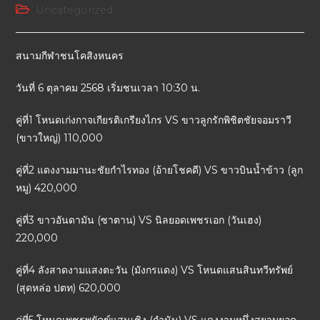
Uncategorized
สนามกีฬาชนโคสิงหนคร
วันที่ 6 ตุลาคม 2568 เริ่มชนเวลา 10:30 น.
คู่ที่1 โหนดเก่งกาจเกียรติเกรียงไกร VS ขาวลูกรักพิชิตชัยจอมราวี
(ขาวใหญ่) 110,000
คู่ที่2 แดงงามมานะชัยกำไรทอง (อ้ายโชคดี) VS ขาวบินน้ำข้าว (ลูก
หมู) 420,000
คู่ที่3 ขาวอันดามัน (ซาตาน) VS นิลยอดเพชรเอก (วันเฮง)
220,000
คู่ที่4 ลังสาดงามแสงตะวัน (มังกรแดง) VS โหนดแสนสินทวีทรัพย์
(สุดหล่อ ปตท) 620,000