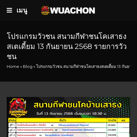
เมนู
โปรแกรมวัวชน สนามกีฬาชนโคเสาธง
สเตเดี้ยม 13 กันยายน 2568 รายการวัว
ชน
Home
»
Blog
»
โปรแกรมวัวชน สนามกีฬาชนโคเสาธงสเตเดี้ยม 13 กันยาย