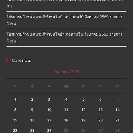
ชน
โปรแกรมวัวชน สนามกีฬาชนโคบ้านปากพล 10 สิงหาคม 2569 รายการ
วัวชน
โปรแกรมวัวชน สนามกีฬาชนโคอำเภอนาทวี 9 สิงหาคม 2569 รายการ
วัวชน
Calendar
กันยายน 2025
จ.
อ.
พ.
พฤ.
ศ.
ส.
อา.
1
2
3
4
5
6
7
8
9
10
11
12
13
14
15
16
17
18
19
20
21
22
23
24
25
26
27
28