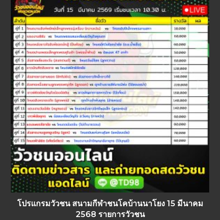
โปรแกรมวัวชน สนามกีฬาชนโคบ้านนาโยง 15 มีนาคม
2568 รายการวัวชน