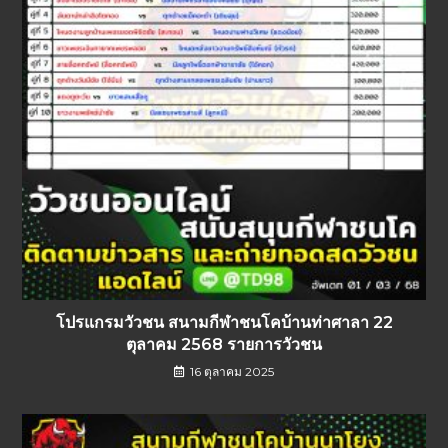
โปรแกรมวัวชน สนามกีฬาชนโคบ้านท่าศาลา 22
ตุลาคม 2568 รายการวัวชน
16 ตุลาคม 2025