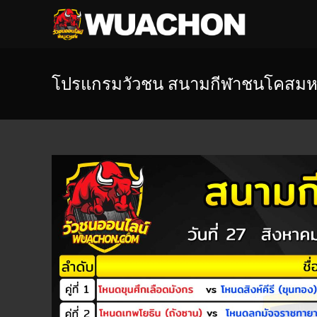
โปรแกรมวัวชน สนามกีฬาชนโคสมหวั