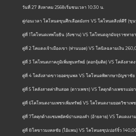
วันที่ 27 สิงหาคม 2568เริ่มชนเวลา 10:30 น.
คู่ก่อนเวลา โคโหนดขุนศึกเลือดมังกร VS โคโหนดสิงห์คีรี (ข
คู่ที่ 1โคโหนดเทพโยธิน (ถังซาน) VS โคโหนดลูกมัจจุราชทาย
คู่ที่ 2 โคแดงเจ้าเมืองเขา (ท่านบอด) VS โคนิลฉลามเงิน 260
คู่ที่ 3 โคโหนดภาคภูมิเพิ่มพูนทรัพย์ (ดอกจุ้มติด) VS โคลังส
คู่ที่ 4 โคลังสาดขาวยอดขุนพล VS โคโหนดพิพากษาบัญชาชัย
คู่ที่ 5 โคลังสาดค่าสินสอด (ดาวเพชร) VS โคดุกด้างเพชรแม่
คู่ที่ 6โคโหนดงามเพชรเพิ่มทรัพย์ VS โคโหนดงามยอดวิชาเพ
คู่ที่ 7โคคุกด้างแซมพยัคฆ์ปานทองคำ (อ้ายลาย) VS โคแดง
คู่ที่ 8โคขาวมงคลชัย (ไอ้แพน) VS โคโหนดซุปเปอร์จิ๋ว 140,