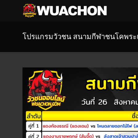
โปรแกรมวัวชน สนามกีฬาชนโคพระแ