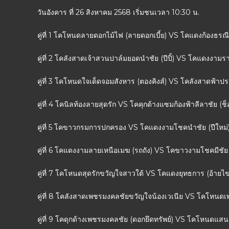
วันอังคาร ที่ 26 สิงหาคม 2568 เริ่มชนเวลา 10:30 น.
คู่ที่ 1 โคโหนดลายดอกไม้ไฟ (ลายดอกเบี้ย) VS โคแดงก้องธร
คู่ที่ 2 โคลังสาดเจ้าสวนปาล์มยอดนำชัย (ปีปิ้) VS โคแดงงามร
คู่ที่ 3 โคโหนดใจเด็ดจอมสังหาร (ตองคิงส์) VS โคลังสาดฟ้าป
คู่ที่ 4 โคนิลท้องลายสุดรัก VS โคคุกด้างแซมก้องฟ้าลีลาชัย (
คู่ที่ 5 โคขาวกรมการปกครอง VS โคแดงงามโชคนำชัย (ปีใหม่
คู่ที่ 6 โคแดงงามลายเหนือเมฆ (รถถัง) VS โคขาวงามโชคมีชัย
คู่ที่ 7 โคโหนดสุดรักขวัญใจสาวใต้ VS โคแดงยุทธการ (อ้าย
คู่ที่ 8 โคลังสาดเพชรมงคลชัยขวัญใจน้องเวเนีย VS โคโหนด
คู่ที่ 9 โคดุกด้างเพชรมงคลชัย (ดอกยึดทรัพย์) VS โคโหนดแส