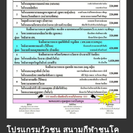
โปรแกรมวัวชน สนามกีฬาชนโค