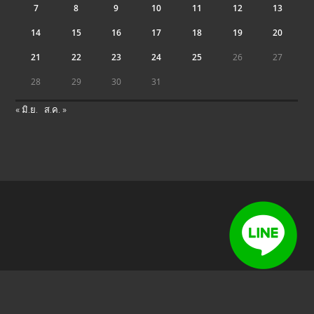
7
8
9
10
11
12
13
14
15
16
17
18
19
20
21
22
23
24
25
26
27
28
29
30
31
« มิ.ย.
ส.ค. »
© COPYRIGHT -
WUACHON.CO