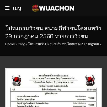
เมนู
โปรแกรมวัวชน สนามกีฬาชนโคสมหวัง
29 กรกฎาคม 2568 รายการวัวชน
Home
»
Blog
»
โปรแกรมวัวชน สนามกีฬาชนโคสมหวัง 29 กรกฎาคม 2568