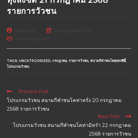
รายการวัวชน
wuachon
16 กรกฎาคม 2025
Uncategorized
TAGS:
UNCATEGORIZED
,
กรกฎาคม
,
รายการวัวชน
,
สนามกีฬาชนโคทุ่งสงซิตี้
,
โปรแกรมวัวชน
Previous Post
โปรแกรมวัวชน สนามกีฬาชนโคท่าหรั่ง 20 กรกฎาคม
2568 รายการวัวชน
Next Post
โปรแกรมวัวชน สนามกีฬาชนโคท่ามิหรำ 22 กรกฎาคม
2568 รายการวัวชน