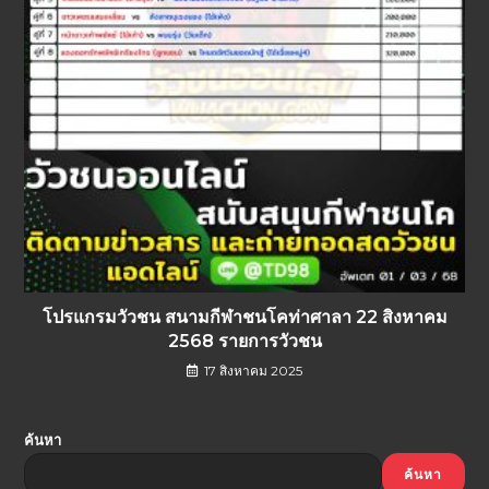
โปรแกรมวัวชน สนามกีฬาชนโคท่าศาลา 22 สิงหาคม
2568 รายการวัวชน
17 สิงหาคม 2025
ค้นหา
ค้นหา