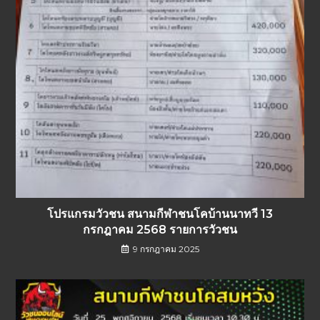
โปรแกรมวัวชน สนามกีฬาชนโคบ้านนาทวี 13
กรกฎาคม 2568 รายการวัวชน
9 กรกฎาคม 2025