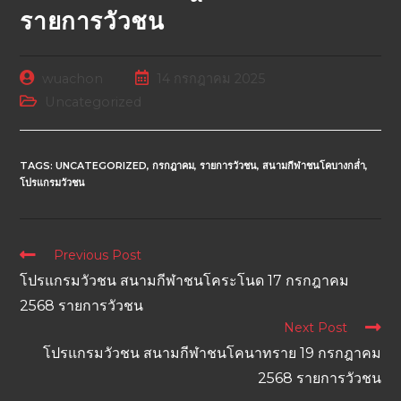
รายการวัวชน
wuachon
14 กรกฎาคม 2025
Uncategorized
TAGS:
UNCATEGORIZED
,
กรกฎาคม
,
รายการวัวชน
,
สนามกีฬาชนโคบางกล่ำ
,
โปรแกรมวัวชน
Previous Post
โปรแกรมวัวชน สนามกีฬาชนโคระโนด 17 กรกฎาคม
2568 รายการวัวชน
Next Post
โปรแกรมวัวชน สนามกีฬาชนโคนาทราย 19 กรกฎาคม
2568 รายการวัวชน