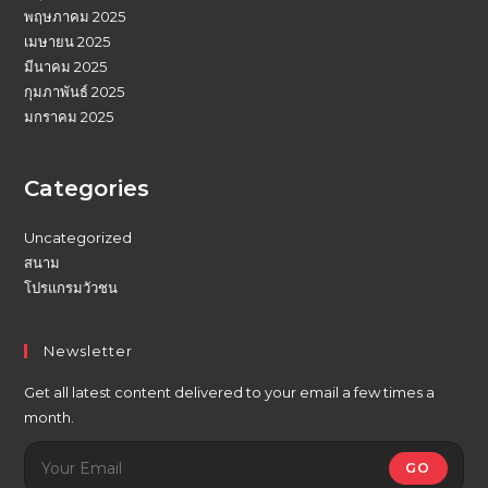
พฤษภาคม 2025
เมษายน 2025
มีนาคม 2025
กุมภาพันธ์ 2025
มกราคม 2025
Categories
Uncategorized
สนาม
โปรแกรมวัวชน
Newsletter
Get all latest content delivered to your email a few times a
month.
GO