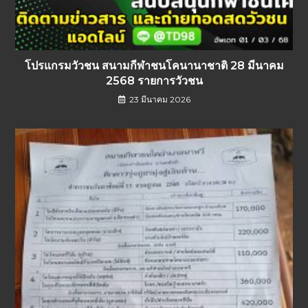
โปรแกรมวัวชน สนามกีฬาชนโคนานาชาติ 28 มีนาคม
2568 รายการวัวชน
23 มีนาคม 2026