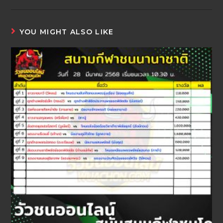
YOU MIGHT ALSO LIKE