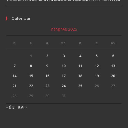
Calendar
กรกฎาคม 2025
จ.
อ.
พ.
พฤ.
ศ.
ส.
อา.
1
2
3
4
5
6
7
8
9
10
11
12
13
14
15
16
17
18
19
20
21
22
23
24
25
26
27
28
29
30
31
« มิ.ย.
ส.ค. »