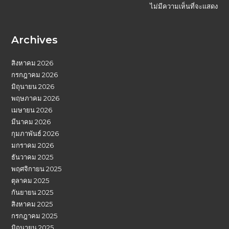
ไม่มีความเห็นที่จะแสดง
Archives
สิงหาคม 2026
กรกฎาคม 2026
มิถุนายน 2026
พฤษภาคม 2026
เมษายน 2026
มีนาคม 2026
กุมภาพันธ์ 2026
มกราคม 2026
ธันวาคม 2025
พฤศจิกายน 2025
ตุลาคม 2025
กันยายน 2025
สิงหาคม 2025
กรกฎาคม 2025
มิถุนายน 2025