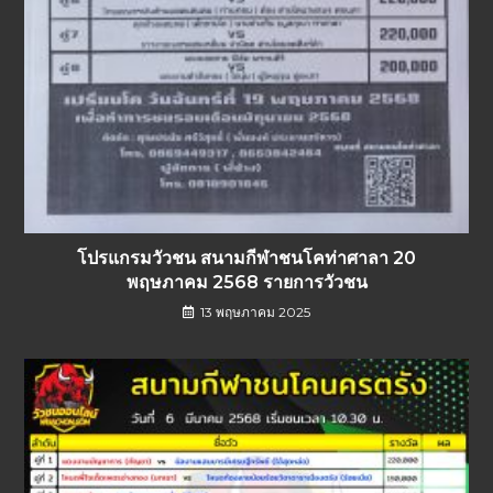
โปรแกรมวัวชน สนามกีฬาชนโคท่าศาลา 20
พฤษภาคม 2568 รายการวัวชน
13 พฤษภาคม 2025