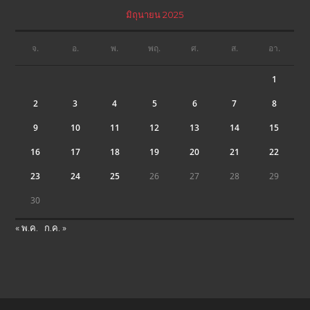
มิถุนายน 2025
จ.
อ.
พ.
พฤ.
ศ.
ส.
อา.
1
2
3
4
5
6
7
8
9
10
11
12
13
14
15
16
17
18
19
20
21
22
23
24
25
26
27
28
29
30
« พ.ค.
ก.ค. »