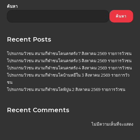
ค้นหา
ค้นหา
Recent Posts
โปรแกรมวัวชน สนามกีฬาชนโคนครตรัง 7 สิงหาคม 2569 รายการวัวชน
โปรแกรมวัวชน สนามกีฬาชนโคนครตรัง 5 สิงหาคม 2569 รายการวัวชน
โปรแกรมวัวชน สนามกีฬาชนโคนครตรัง 4 สิงหาคม 2569 รายการวัวชน
โปรแกรมวัวชน สนามกีฬาชนโคบ้านหยีใน 3 สิงหาคม 2569 รายการวัว
ชน
โปรแกรมวัวชน สนามกีฬาชนโคพิปูน 2 สิงหาคม 2569 รายการวัวชน
Recent Comments
ไม่มีความเห็นที่จะแสดง