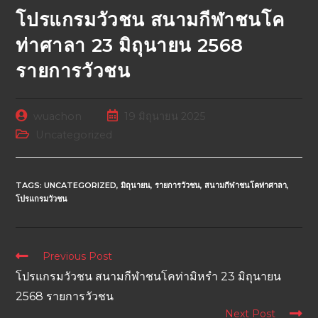
โปรแกรมวัวชน สนามกีฬาชนโค
ท่าศาลา 23 มิถุนายน 2568
รายการวัวชน
wuachon
19 มิถุนายน 2025
Uncategorized
TAGS:
UNCATEGORIZED
,
มิถุนายน
,
รายการวัวชน
,
สนามกีฬาชนโคท่าศาลา
,
โปรแกรมวัวชน
Previous Post
โปรแกรมวัวชน สนามกีฬาชนโคท่ามิหรำ 23 มิถุนายน
2568 รายการวัวชน
Next Post