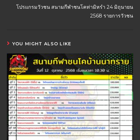
โปรแกรมวัวชน สนามกีฬาชนโคท่ามิหรำ 24 มิถุนายน
2568 รายการวัวชน
YOU MIGHT ALSO LIKE