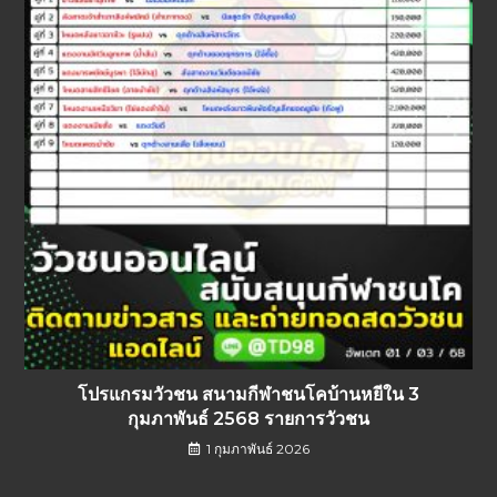
โปรแกรมวัวชน สนามกีฬาชนโคบ้านหยีใน 3
กุมภาพันธ์ 2568 รายการวัวชน
1 กุมภาพันธ์ 2026