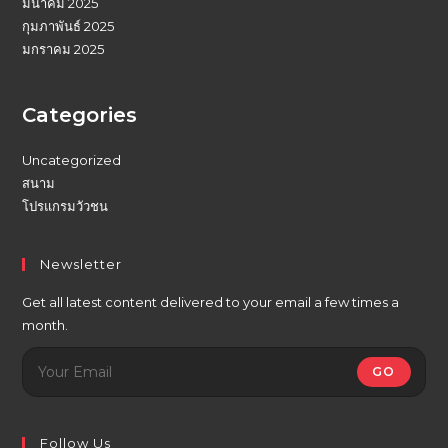
มีนาคม 2025
กุมภาพันธ์ 2025
มกราคม 2025
Categories
Uncategorized
สนาม
โปรแกรมวัวชน
Newsletter
Get all latest content delivered to your email a few times a
month.
GO
Follow Us