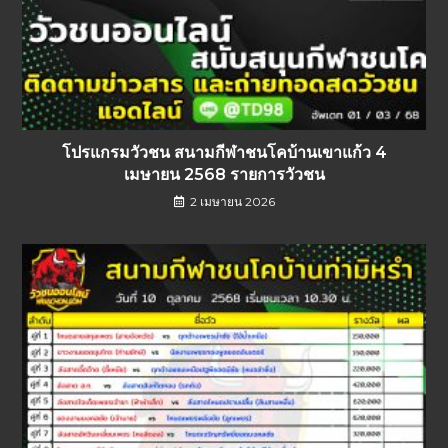
โปรแกรมวัวชน สนามกีฬาชนโคบ้านเขาแก้ว 4
เมษายน 2568 รายการวัวชน
2 เมษายน 2026