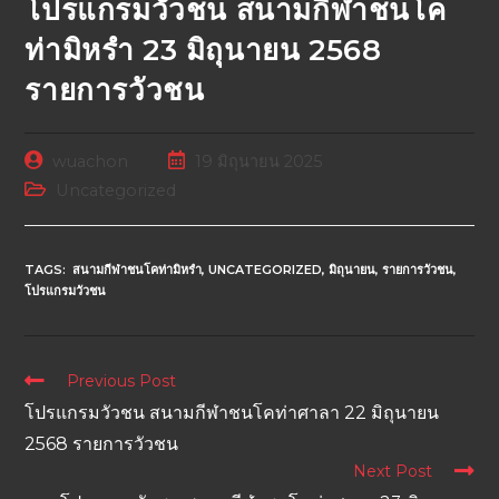
โปรแกรมวัวชน สนามกีฬาชนโค
ท่ามิหรำ 23 มิถุนายน 2568
รายการวัวชน
wuachon
19 มิถุนายน 2025
Uncategorized
TAGS:
สนามกีฬาชนโคท่ามิหรำ
,
UNCATEGORIZED
,
มิถุนายน
,
รายการวัวชน
,
โปรแกรมวัวชน
Previous Post
โปรแกรมวัวชน สนามกีฬาชนโคท่าศาลา 22 มิถุนายน
2568 รายการวัวชน
Next Post