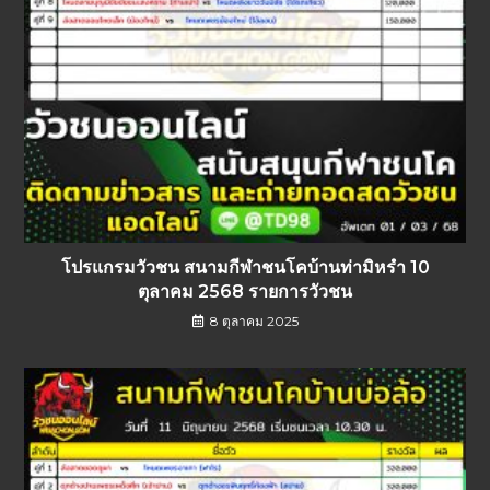
โปรแกรมวัวชน สนามกีฬาชนโคบ้านท่ามิหรำ 10
ตุลาคม 2568 รายการวัวชน
8 ตุลาคม 2025