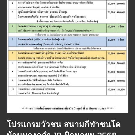
โปรแกรมวัวชน สนามกีฬาชนโค