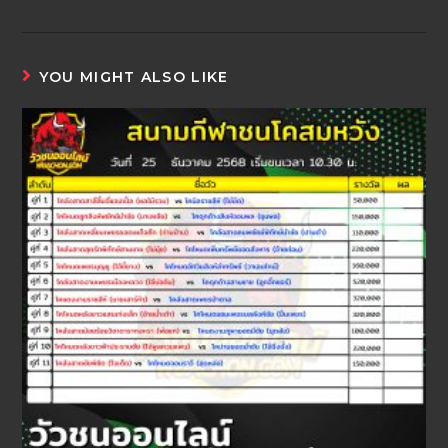
YOU MIGHT ALSO LIKE