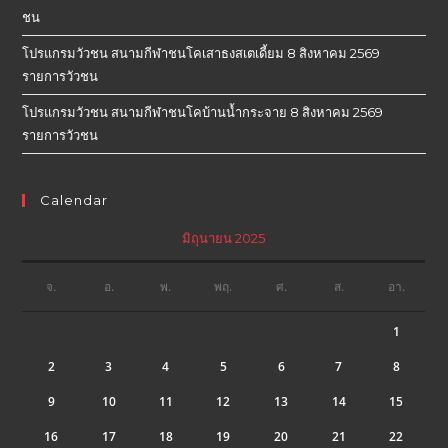
ชน
โปรแกรมวัวชน สนามกีฬาชนโคเสาธงสเตเดี้ยม 8 สิงหาคม 2569
รายการวัวชน
โปรแกรมวัวชน สนามกีฬาชนโคบ้านน้ำกระจาย 8 สิงหาคม 2569
รายการวัวชน
Calendar
มิถุนายน 2025
จ.
อ.
พ.
พฤ.
ศ.
ส.
อา.
1
2
3
4
5
6
7
8
9
10
11
12
13
14
15
16
17
18
19
20
21
22