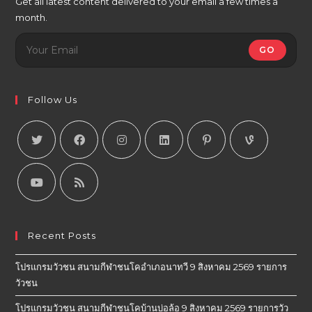
Get all latest content delivered to your email a few times a
month.
GO
Follow Us
Recent Posts
โปรแกรมวัวชน สนามกีฬาชนโคอำเภอนาทวี 9 สิงหาคม 2569 รายการ
วัวชน
โปรแกรมวัวชน สนามกีฬาชนโคบ้านบ่อล้อ 9 สิงหาคม 2569 รายการวัว