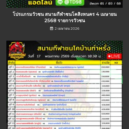
โปรแกรมวัวชน สนามกีฬาชนโคสิงหนคร 4 เมษายน
2568 รายการวัวชน
2 เมษายน 2026