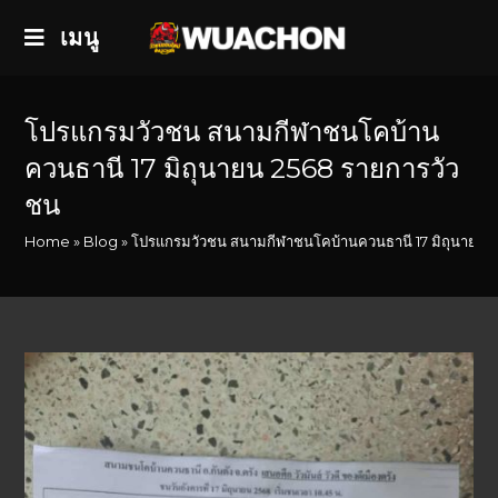
เมนู
โปรแกรมวัวชน สนามกีฬาชนโคบ้าน
ควนธานี 17 มิถุนายน 2568 รายการวัว
ชน
Home
»
Blog
»
โปรแกรมวัวชน สนามกีฬาชนโคบ้านควนธานี 17 มิถุนายน 