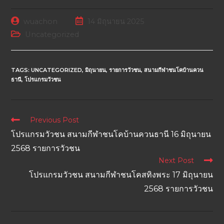
wuachon
14 มิถุนายน 2025
Uncategorized
TAGS:
UNCATEGORIZED
,
มิถุนายน
,
รายการวัวชน
,
สนามกีฬาชนโคบ้านควน
ธานี
,
โปรแกรมวัวชน
Previous Post
โปรแกรมวัวชน สนามกีฬาชนโคบ้านควนธานี 16 มิถุนายน
2568 รายการวัวชน
Next Post
โปรแกรมวัวชน สนามกีฬาชนโคสทิงพระ 17 มิถุนายน
2568 รายการวัวชน