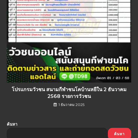
โปรแกรมวัวชน สนามกีฬาชนโคบ้านหยีใน 2 ธันวาคม
2568 รายการวัวชน
1 ธันวาคม 2025
ค้นหา
ค้นหา