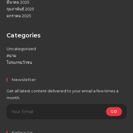
มีนาคม 2025
กุมภาพันธ์ 2025
มกราคม 2025
Categories
Uncategorized
สนาม
โปรแกรมวัวชน
Newsletter
Get all latest content delivered to your email a few times a
month.
GO
Follow Us