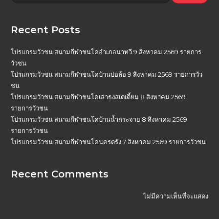
Recent Posts
โปรแกรมวัวชน สนามกีฬาชนโคอำเภอนาทวี 9 สิงหาคม 2569 รายการ
วัวชน
โปรแกรมวัวชน สนามกีฬาชนโคบ้านบ่อล้อ 9 สิงหาคม 2569 รายการวัว
ชน
โปรแกรมวัวชน สนามกีฬาชนโคเสาธงสเตเดี้ยม 8 สิงหาคม 2569
รายการวัวชน
โปรแกรมวัวชน สนามกีฬาชนโคบ้านน้ำกระจาย 8 สิงหาคม 2569
รายการวัวชน
โปรแกรมวัวชน สนามกีฬาชนโคนครตรัง 7 สิงหาคม 2569 รายการวัวชน
Recent Comments
ไม่มีความเห็นที่จะแสดง