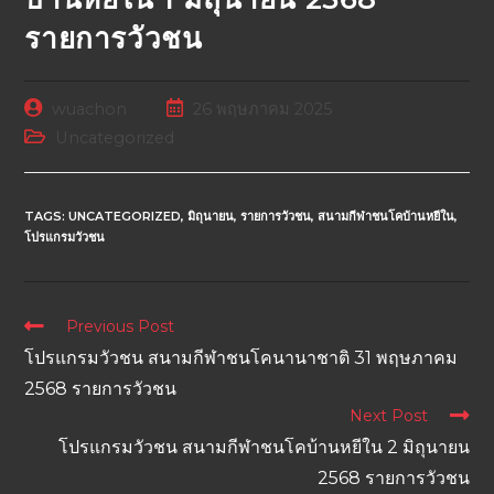
รายการวัวชน
wuachon
26 พฤษภาคม 2025
Uncategorized
TAGS:
UNCATEGORIZED
,
มิถุนายน
,
รายการวัวชน
,
สนามกีฬาชนโคบ้านหยีใน
,
โปรแกรมวัวชน
Previous Post
โปรแกรมวัวชน สนามกีฬาชนโคนานาชาติ 31 พฤษภาคม
2568 รายการวัวชน
Next Post
โปรแกรมวัวชน สนามกีฬาชนโคบ้านหยีใน 2 มิถุนายน
2568 รายการวัวชน