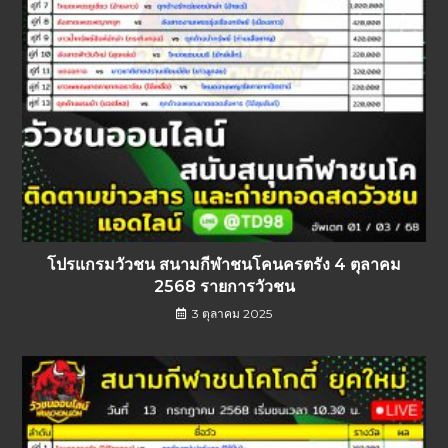
โปรแกรมวัวชน สนามกีฬาชนโคนครตรัง 4 ตุลาคม
2568 รายการวัวชน
3 ตุลาคม 2025