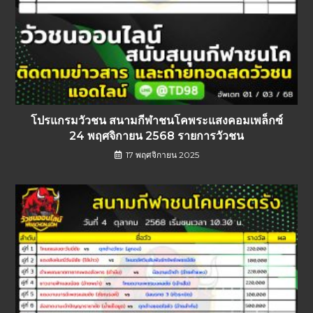
โปรแกรมวัวชน สนามกีฬาชนโคพระแสงคอมเพล็กซ์
24 พฤศจิกายน 2568 รายการวัวชน
17 พฤศจิกายน 2025