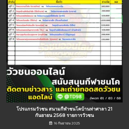
โปรแกรมวัวชน สนามกีฬาชนโคบ้านท่าศาลา 21
กันยายน 2568 รายการวัวชน
16 กันยายน 2025