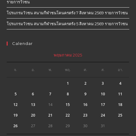
รายการวัวชน
โปรแกรมวัวชน สนามกีฬาชนโคนครตรัง 7 สิงหาคม 2569 รายการวัวชน
โปรแกรมวัวชน สนามกีฬาชนโคนครตรัง 5 สิงหาคม 2569 รายการวัวชน
Calendar
พฤษภาคม 2025
จ.
อ.
พ.
พฤ.
ศ.
ส.
อา.
1
2
3
4
5
6
7
8
9
10
11
12
13
14
15
16
17
18
19
20
21
22
23
24
25
26
27
28
29
30
31