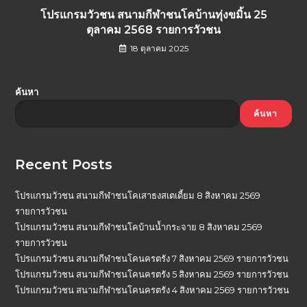
โปรแกรมวัวชน สนามกีฬาชนโคบ้านทุ่งขมิ้น 25
ตุลาคม 2568 รายการวัวชน
18 ตุลาคม 2025
ค้นหา
ค้นหา
Recent Posts
โปรแกรมวัวชน สนามกีฬาชนโคเสาธงสเตเดี้ยม 8 สิงหาคม 2569
รายการวัวชน
โปรแกรมวัวชน สนามกีฬาชนโคบ้านน้ำกระจาย 8 สิงหาคม 2569
รายการวัวชน
โปรแกรมวัวชน สนามกีฬาชนโคนครตรัง 7 สิงหาคม 2569 รายการวัวชน
โปรแกรมวัวชน สนามกีฬาชนโคนครตรัง 5 สิงหาคม 2569 รายการวัวชน
โปรแกรมวัวชน สนามกีฬาชนโคนครตรัง 4 สิงหาคม 2569 รายการวัวชน