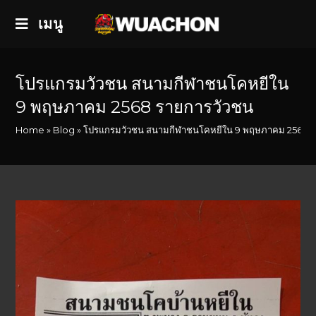
เมนู
โปรแกรมวัวชน สนามกีฬาชนโคหยีใน
9 พฤษภาคม 2568 รายการวัวชน
Home
»
Blog
»
โปรแกรมวัวชน สนามกีฬาชนโคหยีใน 9 พฤษภาคม 2568 ร