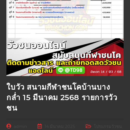
ใบวัว สนามกีฬาชนโคบ้านบาง
กล่ำ 15 มีนาคม 2568 รายการวัว
ชน
admin
14 มีนาคม 2025
โปรแกรมวัวชน