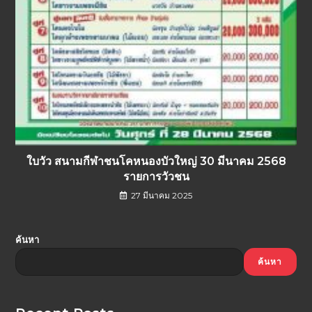
ใบวัว สนามกีฬาชนโคหนองบัวใหญ่ 30 มีนาคม 2568
รายการวัวชน
27 มีนาคม 2025
ค้นหา
ค้นหา