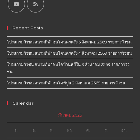
Recent Posts
โปรแกรมวัวชน สนามกีฬาชนโคนครตรัง 5 สิงหาคม 2569 รายการวัวชน
โปรแกรมวัวชน สนามกีฬาชนโคนครตรัง 4 สิงหาคม 2569 รายการวัวชน
โปรแกรมวัวชน สนามกีฬาชนโคบ้านหยีใน 3 สิงหาคม 2569 รายการวัว
ชน
โปรแกรมวัวชน สนามกีฬาชนโคพิปูน 2 สิงหาคม 2569 รายการวัวชน
Calendar
มีนาคม 2025
จ.
อ.
พ.
พฤ.
ศ.
ส.
อา.