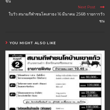
ชน
Next Post
ใบวัว สนามกีฬาชนโคเสาธง 16 มีนาคม 2568 รายการวัว
ชน
YOU MIGHT ALSO LIKE