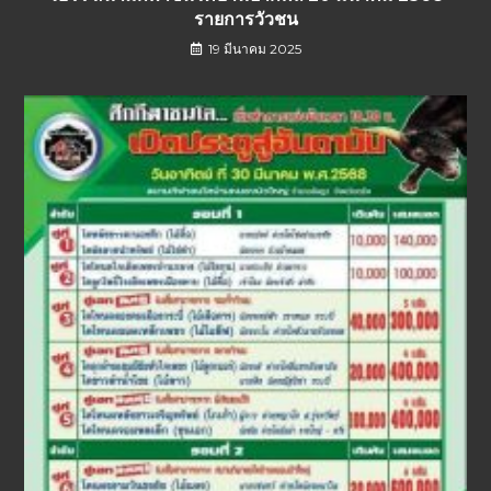
รายการวัวชน
19 มีนาคม 2025