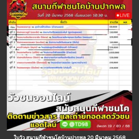
ใบวัว สนามกีฬาชนโคบ้านปากพล 20 มีนาคม 2568