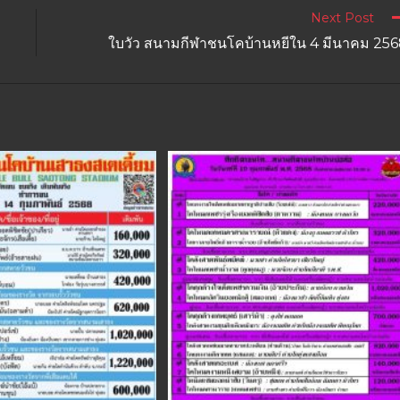
Next Post
ใบวัว สนามกีฬาชนโคบ้านหยีใน 4 มีนาคม 25