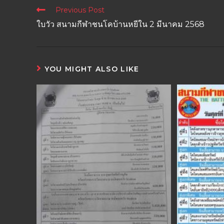
Previous Post
ใบวัว สนามกีฬาชนโคบ้านหยีใน 2 มีนาคม 2568
YOU MIGHT ALSO LIKE