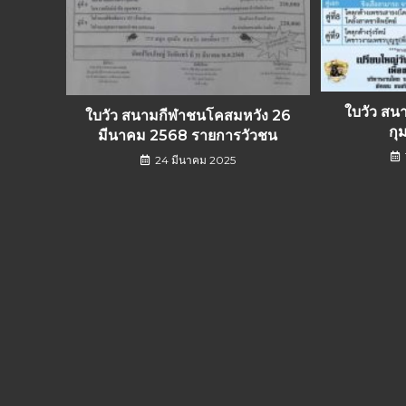
ใบวัว สน
ใบวัว สนามกีฬาชนโคสมหวัง 26
กุ
มีนาคม 2568 รายการวัวชน
24 มีนาคม 2025