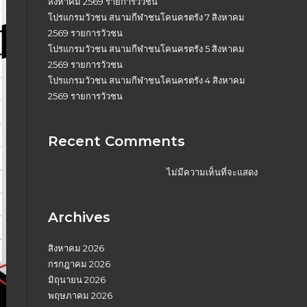
สิงหาคม 2569 รายการวัวชน
โปรแกรมวัวชน สนามกีฬาชนโคนครตรัง 7 สิงหาคม
2569 รายการวัวชน
โปรแกรมวัวชน สนามกีฬาชนโคนครตรัง 5 สิงหาคม
2569 รายการวัวชน
โปรแกรมวัวชน สนามกีฬาชนโคนครตรัง 4 สิงหาคม
2569 รายการวัวชน
Recent Comments
ไม่มีความเห็นที่จะแสดง
Archives
สิงหาคม 2026
กรกฎาคม 2026
มิถุนายน 2026
พฤษภาคม 2026