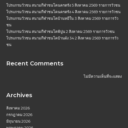
โปรแกรมวัวชน สนามกีฬาชนโคนครตรัง 5 สิงหาคม 2569 รายการวัวชน
โปรแกรมวัวชน สนามกีฬาชนโคนครตรัง 4 สิงหาคม 2569 รายการวัวชน
โปรแกรมวัวชน สนามกีฬาชนโคบ้านหยีใน 3 สิงหาคม 2569 รายการวัว
ชน
โปรแกรมวัวชน สนามกีฬาชนโคพิปูน 2 สิงหาคม 2569 รายการวัวชน
โปรแกรมวัวชน สนามกีฬาชนโคบ้านผัง 34 2 สิงหาคม 2569 รายการวัว
ชน
Recent Comments
ไม่มีความเห็นที่จะแสดง
Archives
สิงหาคม 2026
กรกฎาคม 2026
มิถุนายน 2026
พฤษภาคม 2026