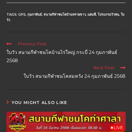
TAGS:
GPS
,
กุมภาพันธ์
,
สนามกีฬาชนโคบ้านทรายขาว
,
แผ่นที่
,
โปรแกรมวัวชน
,
ใบ
วัว
Previous Post
ใบวัว สนามกีฬาชนโคบ้านไร่ใหญ่ กระบี่ 24 กุมภาพันธ์
2568
Next Post
ใบวัว สนามกีฬาชนโคสมหวัง 24 กุมภาพันธ์ 2568
YOU MIGHT ALSO LIKE