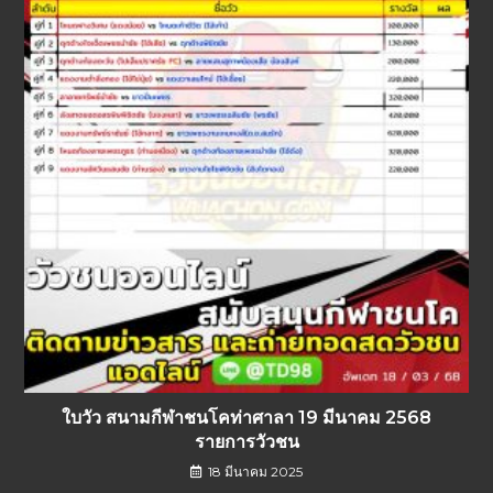
ใบวัว สนามกีฬาชนโคท่าศาลา 19 มีนาคม 2568
รายการวัวชน
18 มีนาคม 2025