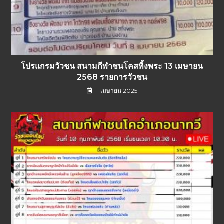
โปรแกรมวัวชน สนามกีฬาชนโคสทิ้งพระ 13 เมษายน
2568 รายการวัวชน
11 เมษายน 2025