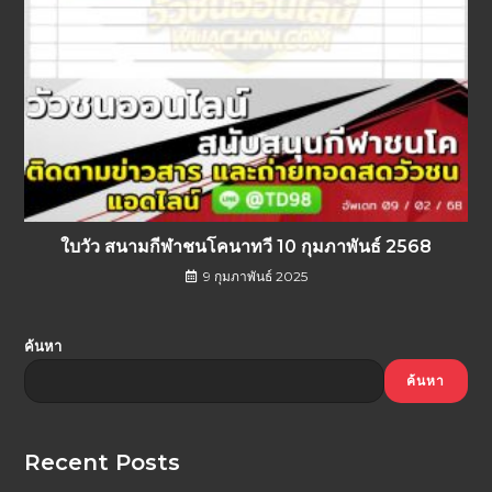
ใบวัว สนามกีฬาชนโคนาทวี 10 กุมภาพันธ์ 2568
9 กุมภาพันธ์ 2025
ค้นหา
ค้นหา
Recent Posts