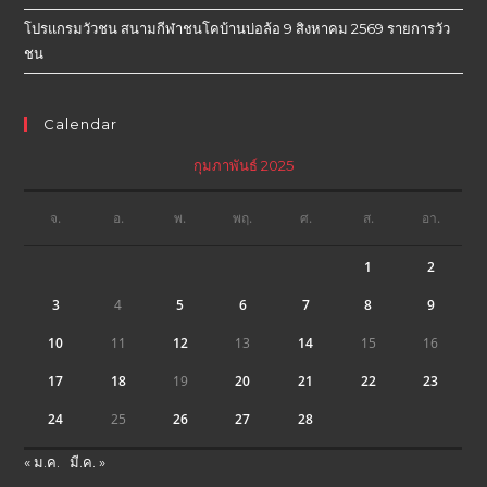
โปรแกรมวัวชน สนามกีฬาชนโคบ้านบ่อล้อ 9 สิงหาคม 2569 รายการวัว
ชน
Calendar
กุมภาพันธ์ 2025
จ.
อ.
พ.
พฤ.
ศ.
ส.
อา.
1
2
3
4
5
6
7
8
9
10
11
12
13
14
15
16
17
18
19
20
21
22
23
24
25
26
27
28
« ม.ค.
มี.ค. »