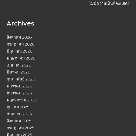
ไม่มีความเห็นที่จะแสดง
Archives
สิงหาคม 2026
กรกฎาคม 2026
มิถุนายน 2026
พฤษภาคม 2026
เมษายน 2026
มีนาคม 2026
กุมภาพันธ์ 2026
มกราคม 2026
ธันวาคม 2025
พฤศจิกายน 2025
ตุลาคม 2025
กันยายน 2025
สิงหาคม 2025
กรกฎาคม 2025
มิถุนายน 2025