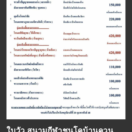
ใบวัว สนามกีฬาชนโคบ้านควน