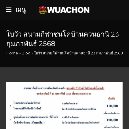
เมนู
ใบวัว สนามกีฬาชนโคบ้านควนธานี 23
กุมภาพันธ์ 2568
Home
»
Blog
»
ใบวัว สนามกีฬาชนโคบ้านควนธานี 23 กุมภาพันธ์ 2568