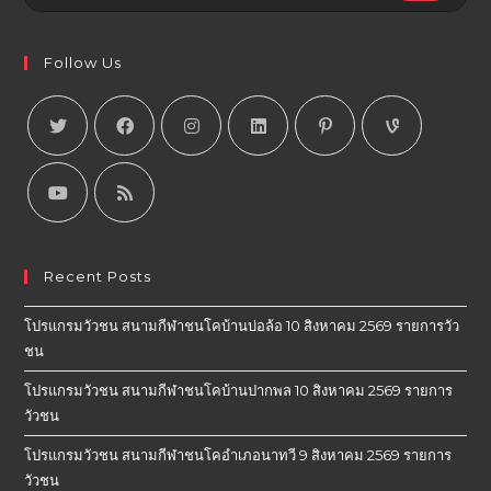
Follow Us
Recent Posts
โปรแกรมวัวชน สนามกีฬาชนโคบ้านบ่อล้อ 10 สิงหาคม 2569 รายการวัว
ชน
โปรแกรมวัวชน สนามกีฬาชนโคบ้านปากพล 10 สิงหาคม 2569 รายการ
วัวชน
โปรแกรมวัวชน สนามกีฬาชนโคอำเภอนาทวี 9 สิงหาคม 2569 รายการ
วัวชน