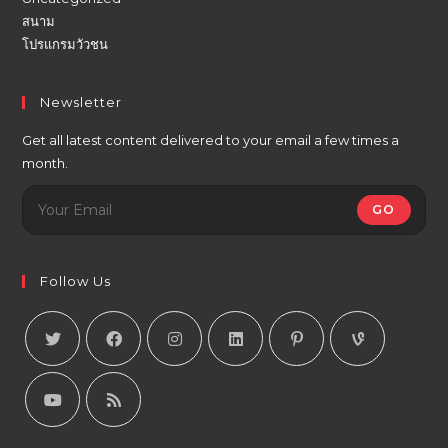
สนาม
โปรแกรมวัวชน
Newsletter
Get all latest content delivered to your email a few times a
month.
GO
Follow Us