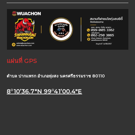
แผ่นที่ GPS
ตำบล ปากแพรก อำเภอทุ่งสง นครศรีธรรมราช 80110
8°10’36.7″N 99°41’00.4″E