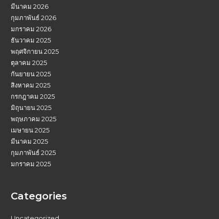
มีนาคม 2026
กุมภาพันธ์ 2026
มกราคม 2026
ธันวาคม 2025
พฤศจิกายน 2025
ตุลาคม 2025
กันยายน 2025
สิงหาคม 2025
กรกฎาคม 2025
มิถุนายน 2025
พฤษภาคม 2025
เมษายน 2025
มีนาคม 2025
กุมภาพันธ์ 2025
มกราคม 2025
Categories
Uncategorized