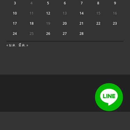
3
4
5
6
7
8
9
10
11
12
13
14
15
16
17
18
19
20
21
22
23
24
25
26
27
28
« ม.ค.
มี.ค. »
© COPYRIGHT -
WUACHON.CO