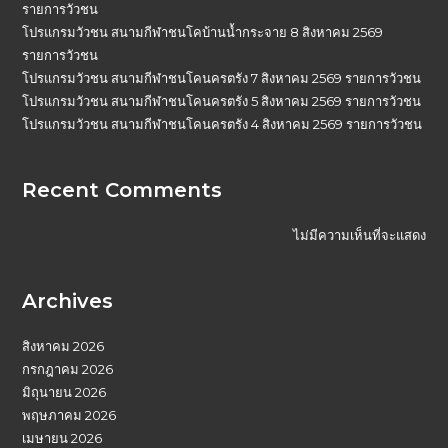
รายการวัวชน
โปรแกรมวัวชน สนามกีฬาชนโคบ้านน้ำกระจาย 8 สิงหาคม 2569
รายการวัวชน
โปรแกรมวัวชน สนามกีฬาชนโคนครตรัง 7 สิงหาคม 2569 รายการวัวชน
โปรแกรมวัวชน สนามกีฬาชนโคนครตรัง 5 สิงหาคม 2569 รายการวัวชน
โปรแกรมวัวชน สนามกีฬาชนโคนครตรัง 4 สิงหาคม 2569 รายการวัวชน
Recent Comments
ไม่มีความเห็นที่จะแสดง
Archives
สิงหาคม 2026
กรกฎาคม 2026
มิถุนายน 2026
พฤษภาคม 2026
เมษายน 2026