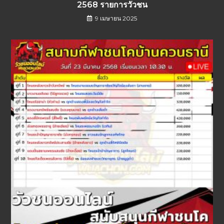
2568 รายการวัวชน
9 เมษายน 2025