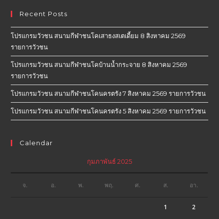
Recent Posts
โปรแกรมวัวชน สนามกีฬาชนโคเสาธงสเตเดี้ยม 8 สิงหาคม 2569
รายการวัวชน
โปรแกรมวัวชน สนามกีฬาชนโคบ้านน้ำกระจาย 8 สิงหาคม 2569
รายการวัวชน
โปรแกรมวัวชน สนามกีฬาชนโคนครตรัง 7 สิงหาคม 2569 รายการวัวชน
โปรแกรมวัวชน สนามกีฬาชนโคนครตรัง 5 สิงหาคม 2569 รายการวัวชน
Calendar
กุมภาพันธ์ 2025
จ.
อ.
พ.
พฤ.
ศ.
ส.
อา.
1
2