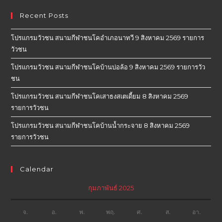
Recent Posts
โปรแกรมวัวชน สนามกีฬาชนโคอำเภอนาทวี 9 สิงหาคม 2569 รายการ
วัวชน
โปรแกรมวัวชน สนามกีฬาชนโคบ้านบ่อล้อ 9 สิงหาคม 2569 รายการวัว
ชน
โปรแกรมวัวชน สนามกีฬาชนโคเสาธงสเตเดี้ยม 8 สิงหาคม 2569
รายการวัวชน
โปรแกรมวัวชน สนามกีฬาชนโคบ้านน้ำกระจาย 8 สิงหาคม 2569
รายการวัวชน
Calendar
กุมภาพันธ์ 2025
จ.
อ.
พ.
พฤ.
ศ.
ส.
อา.