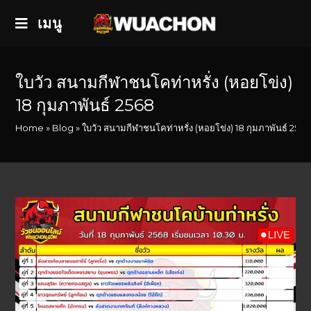
เมนู
ใบวัว สนามกีฬาชนโคท่าหรั่ง (หอยโข่ง)
18 กุมภาพันธ์ 2568
Home
»
Blog
»
ใบวัว สนามกีฬาชนโคท่าหรั่ง (หอยโข่ง) 18 กุมภาพันธ์ 256