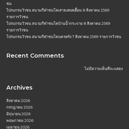
ชน
โปรแกรมวัวชน สนามกีฬาชนโคเสาธงสเตเดี้ยม 8 สิงหาคม 2569
รายการวัวชน
โปรแกรมวัวชน สนามกีฬาชนโคบ้านน้ำกระจาย 8 สิงหาคม 2569
รายการวัวชน
โปรแกรมวัวชน สนามกีฬาชนโคนครตรัง 7 สิงหาคม 2569 รายการวัวชน
Recent Comments
ไม่มีความเห็นที่จะแสดง
Archives
สิงหาคม 2026
กรกฎาคม 2026
มิถุนายน 2026
พฤษภาคม 2026
เมษายน 2026