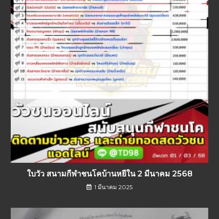
ใบวัว สนามกีฬาชนโคบ้านหยีใน 2 มีนาคม 2568
1 มีนาคม 2025