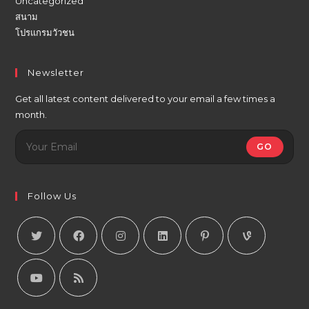
Uncategorized
สนาม
โปรแกรมวัวชน
Newsletter
Get all latest content delivered to your email a few times a
month.
GO
Follow Us