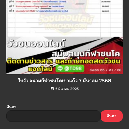
ใบวัว สนามกีฬาชนโคเขาแก้ว 7 มีนาคม 2568
6 มีนาคม 2025
ค้นหา
ค้นหา