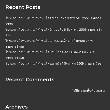
Recent Posts
โปรแกรมวัวชน สนามกีฬาชนโคอำเภอนาทวี 9 สิงหาคม 2569 รายการ
วัวชน
โปรแกรมวัวชน สนามกีฬาชนโคบ้านบ่อล้อ 9 สิงหาคม 2569 รายการวัว
ชน
โปรแกรมวัวชน สนามกีฬาชนโคเสาธงสเตเดี้ยม 8 สิงหาคม 2569
รายการวัวชน
โปรแกรมวัวชน สนามกีฬาชนโคบ้านน้ำกระจาย 8 สิงหาคม 2569
รายการวัวชน
โปรแกรมวัวชน สนามกีฬาชนโคนครตรัง 7 สิงหาคม 2569 รายการวัวชน
Recent Comments
ไม่มีความเห็นที่จะแสดง
Archives