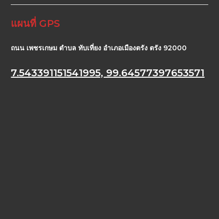
แผนที่ GPS
ถนน เพชรเกษม ตำบล ทับเที่ยง อำเภอเมืองตรัง ตรัง 92000
7.543391151541995, 99.64577397653571