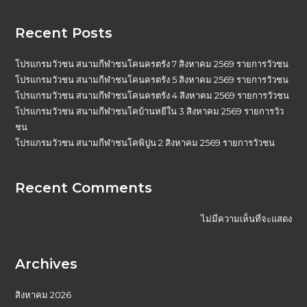
Recent Posts
โปรแกรมวัวชน สนามกีฬาชนโคนครตรัง 7 สิงหาคม 2569 รายการวัวชน
โปรแกรมวัวชน สนามกีฬาชนโคนครตรัง 5 สิงหาคม 2569 รายการวัวชน
โปรแกรมวัวชน สนามกีฬาชนโคนครตรัง 4 สิงหาคม 2569 รายการวัวชน
โปรแกรมวัวชน สนามกีฬาชนโคบ้านหยีใน 3 สิงหาคม 2569 รายการวัว
ชน
โปรแกรมวัวชน สนามกีฬาชนโคพิปูน 2 สิงหาคม 2569 รายการวัวชน
Recent Comments
ไม่มีความเห็นที่จะแสดง
Archives
สิงหาคม 2026