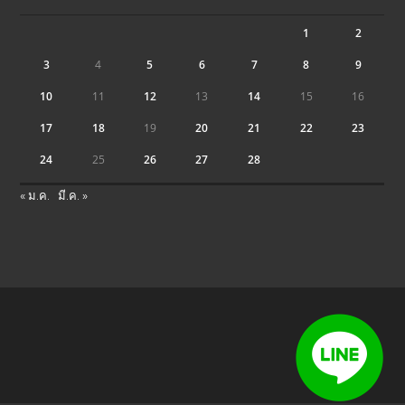
1
2
3
4
5
6
7
8
9
10
11
12
13
14
15
16
17
18
19
20
21
22
23
24
25
26
27
28
« ม.ค.
มี.ค. »