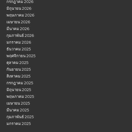
กรกฎาคม 2026
มิถุนายน 2026
พฤษภาคม 2026
เมษายน 2026
มีนาคม 2026
กุมภาพันธ์ 2026
มกราคม 2026
ธันวาคม 2025
พฤศจิกายน 2025
ตุลาคม 2025
กันยายน 2025
สิงหาคม 2025
กรกฎาคม 2025
มิถุนายน 2025
พฤษภาคม 2025
เมษายน 2025
มีนาคม 2025
กุมภาพันธ์ 2025
มกราคม 2025