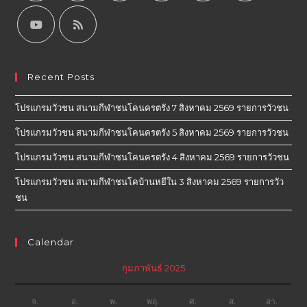
Recent Posts
โปรแกรมวัวชน สนามกีฬาชนโคนครตรัง 7 สิงหาคม 2569 รายการวัวชน
โปรแกรมวัวชน สนามกีฬาชนโคนครตรัง 5 สิงหาคม 2569 รายการวัวชน
โปรแกรมวัวชน สนามกีฬาชนโคนครตรัง 4 สิงหาคม 2569 รายการวัวชน
โปรแกรมวัวชน สนามกีฬาชนโคบ้านหยีใน 3 สิงหาคม 2569 รายการวัว
ชน
Calendar
กุมภาพันธ์ 2025
จ.
อ.
พ.
พฤ.
ศ.
ส.
อา.