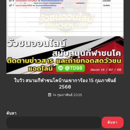
ใบวัว สนามกีฬาชนโคบ้านเขาการ้อง 15 กุมภาพันธ์
2568
14 กุมภาพันธ์ 2025
ค้นหา
ค้นหา