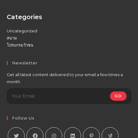
Categories
Uncategorized
สนาม
โปรแกรมวัวชน
Newsletter
Get all latest content delivered to your email a few times a
month.
GO
Follow Us