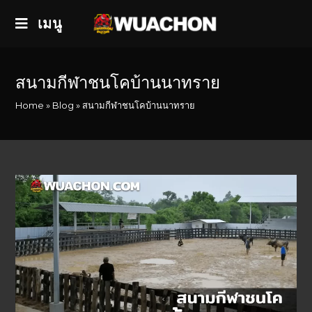
เมนู
สนามกีฬาชนโคบ้านนาทราย
Home
»
Blog
»
สนามกีฬาชนโคบ้านนาทราย