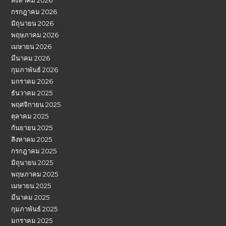
กรกฎาคม 2026
มิถุนายน 2026
พฤษภาคม 2026
เมษายน 2026
มีนาคม 2026
กุมภาพันธ์ 2026
มกราคม 2026
ธันวาคม 2025
พฤศจิกายน 2025
ตุลาคม 2025
กันยายน 2025
สิงหาคม 2025
กรกฎาคม 2025
มิถุนายน 2025
พฤษภาคม 2025
เมษายน 2025
มีนาคม 2025
กุมภาพันธ์ 2025
มกราคม 2025