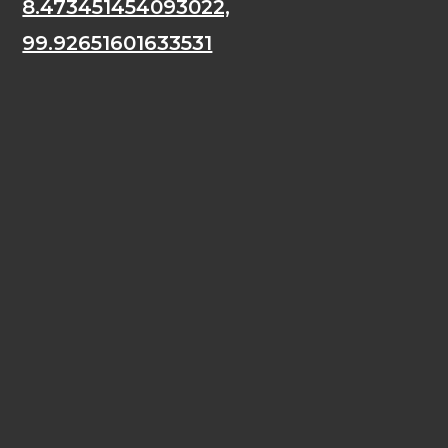
8.473451454093022,
99.92651601633531