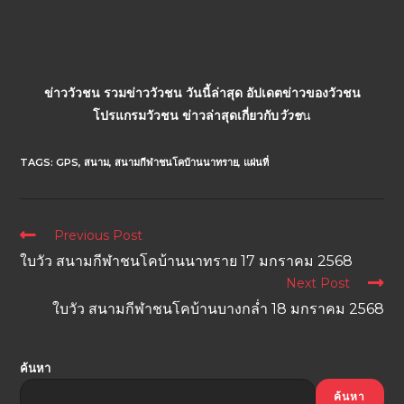
ข่าววัวชน รวมข่าววัวชน วันนี้ล่าสุด อัปเดตข่าวของวัวชน
โปรแกรมวัวชน ข่าวล่าสุดเกี่ยวกับ
วัวช
น
TAGS:
GPS
,
สนาม
,
สนามกีฬาชนโคบ้านนาทราย
,
แผ่นที่
Previous Post
ใบวัว สนามกีฬาชนโคบ้านนาทราย 17 มกราคม 2568
Next Post
ใบวัว สนามกีฬาชนโคบ้านบางกล่ำ 18 มกราคม 2568
ค้นหา
ค้นหา